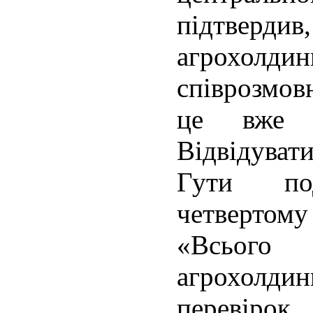
підтверд
агрохолди
співрозмов
це вже 
Відвідува
Гути по
четвертому
«Всього
агрохолд
перевіро