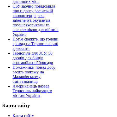
для інших міст
СБУ заочно повідомила
про підозру російській
«волонтерці», яка
забезпечує окупантів
позашляховиками та
спецтехнікою для війни в
Україні
Потім скажіть, що голови
громад на Тернопільщині
адекватні
Тернопіль для ЗСУ: 50
дронів для бійців
аеромобільної бригади
Пожежники понад добу
гасять пожежу на
Малашівському
сміттєзвалищі
Американець назвав
Тернопіль найкращим
містом України
Карта сайту
Карта сайту