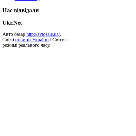
Нас відвідали
Ukr.Net
Авто базар
http://avtosale.ua/
.
Свіжі
новини України
і Світу в
режимі реального часу.