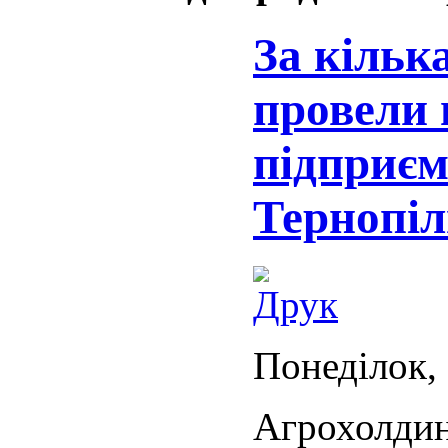
За кільк
провели 
підприєм
Тернопі
Понеділок, 
Агрохолди