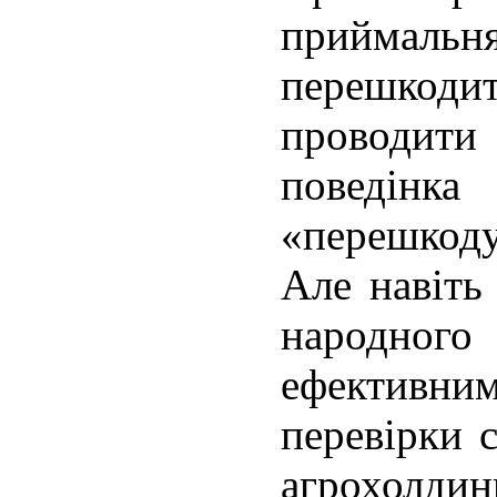
приймал
перешко
проводи
поведін
«перешкоду
Але навіть
народного 
ефектив
перевірки 
агрохолди