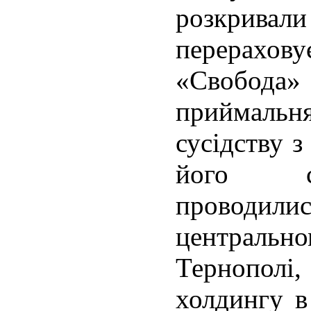
розкривал
перерах
«Свобода
приймальн
сусідству 
його сл
проводи
центральн
Тернополі,
холдингу в