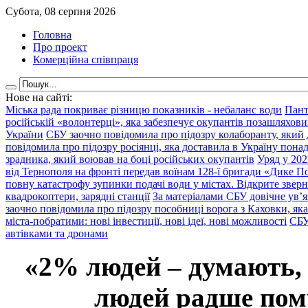
Субота, 08 серпня 2026
Головна
Про проект
Комерційна співпраця
Нове на сайті:
Міська рада покриває різницю показників - небаланс води
Пант
російській «волонтерці», яка забезпечує окупантів позашляхови
України
СБУ заочно повідомила про підозру колаборанту, який
повідомила про підозру росіянці, яка доставила в Україну пона
зрадника, який воював на боці російських окупантів
Уряд у 202
від Тернополя на фронті передав воїнам 128-ї бригади «Дике По
повну катастрофу зупинки подачі води у містах. Відкрите звер
квадрокоптери, зарядні станції
За матеріалами СБУ довічне ув’
заочно повідомила про підозру пособниці ворога з Каховки, яка
міста-побратими: нові інвестиції, нові ідеї, нові можливості
СБУ
автівками та дронами
«2% людей – думають,
людей радше помр