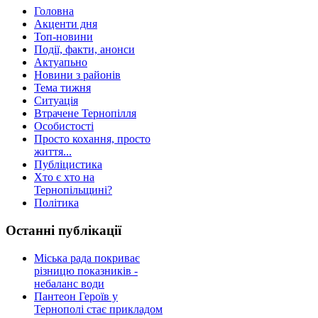
Головна
Акценти дня
Топ-новини
Події, факти, анонси
Актуапьно
Новини з районів
Тема тижня
Ситуація
Втрачене Тернопілля
Особистості
Просто кохання, просто
життя...
Публіцистика
Хто є хто на
Тернопільщині?
Політика
Останні публікації
Міська рада покриває
різницю показників -
небаланс води
Пантеон Героїв у
Тернополі стає прикладом