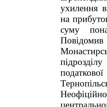
ухилення в
на прибуто
суму пон
Повід
Монасти
підрозділ
податко
Тернопільсь
Неофіці
центральн