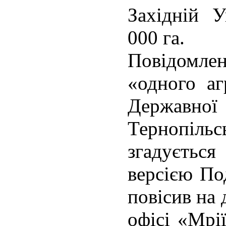
Західній У
000 га.
Повідомл
«одного аг
Державної
Тернопільс
згадується
версією По
повісив на 
офісі «Мрі