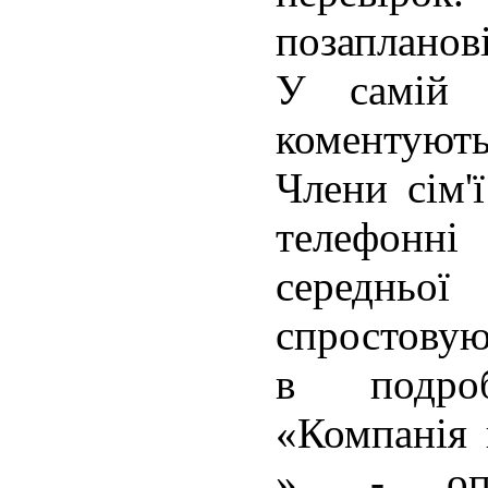
позапланові
У самій 
коментуют
Члени сім'
телефонн
середньо
спростову
в подро
«Компанія
», - опт