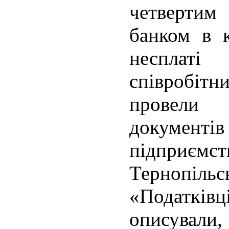
четвертим
банком в к
несплаті
співробіт
провели
докумен
підприє
Тернопільсь
«Податківц
описува