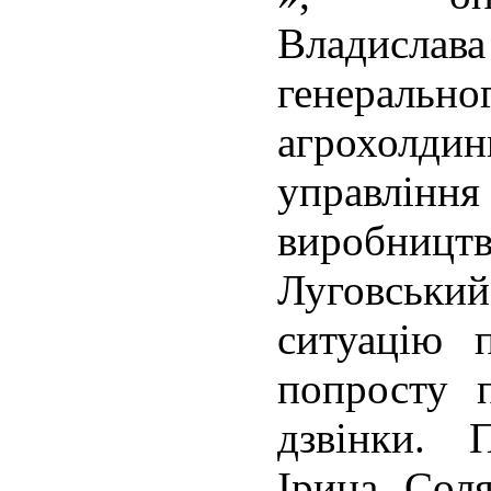
Владислав
генерал
агрохолд
управління
виробницт
Луговський
ситуацію 
попросту п
дзвінки.
П
Ірина Сол