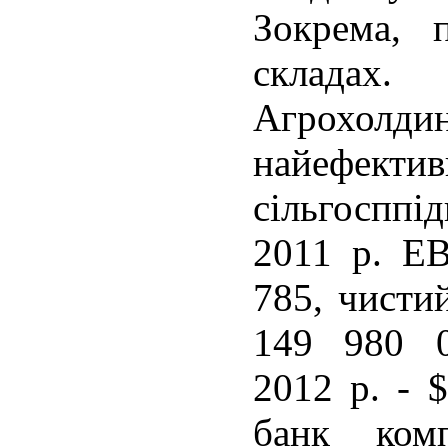
Зокрема, 
складах.
Агрохолд
найефекти
сільгоспп
2011 р. E
785, чисти
149 980 0
2012 р. - 
банк ком