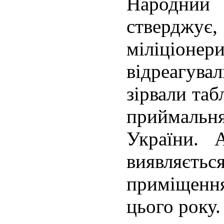
Народни
ствердж
міліціоне
відреагув
зірвали таб
приймальн
України. 
виявляється
приміщення
цього року.