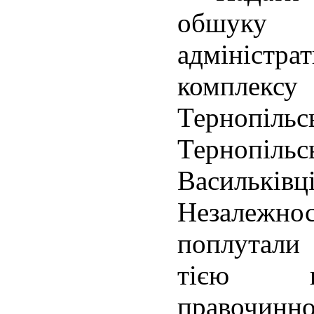
обшуку
адмініст
компле
Тернопі
Тернопіл
Васильк
Незалежно
поплутали 
тією не
правочин