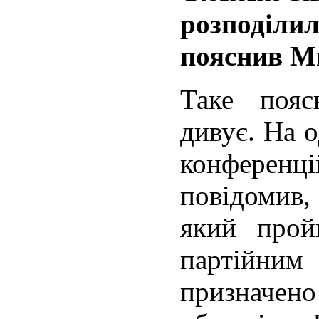
розподіл
пояснив М
Таке пояс
дивує. На о
конфере
повідомив
який прой
партійн
призначено