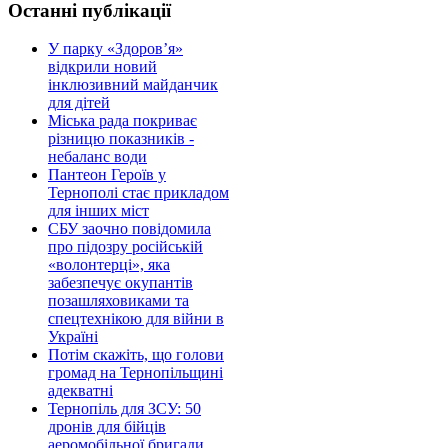
Останні публікації
У парку «Здоров’я»
відкрили новий
інклюзивний майданчик
для дітей
Міська рада покриває
різницю показників -
небаланс води
Пантеон Героїв у
Тернополі стає прикладом
для інших міст
СБУ заочно повідомила
про підозру російській
«волонтерці», яка
забезпечує окупантів
позашляховиками та
спецтехнікою для війни в
Україні
Потім скажіть, що голови
громад на Тернопільщині
адекватні
Тернопіль для ЗСУ: 50
дронів для бійців
аеромобільної бригади