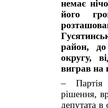
немає ніч
його гро
розташо
Гусятин
район, до
округу, в
виграв на 
– Партія
рішення, в
депутата в 