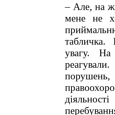
– Але, на ж
мене не х
приймаль
табличка.
увагу. На
реагували
поруше
правоох
діяльності
перебуванн