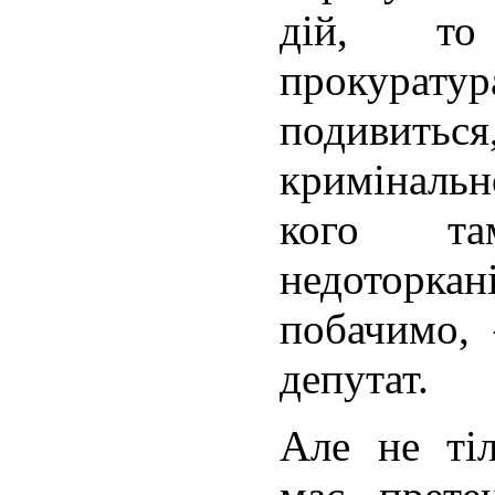
дій, то
прокуратура
подивитьс
кримінальн
кого та
недотор
побачимо,
депутат.
Але не ті