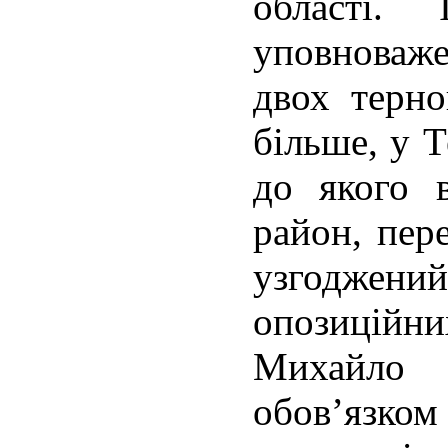
області
уповноваж
двох терно
більше, у 
до якого 
район, пер
узгодже
опозицій
Михайло
обов’язком