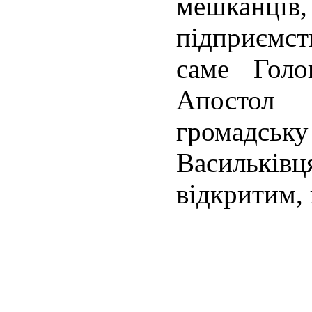
мешканц
підприємс
саме Голо
Апостол 
громадс
Васильківц
відкритим,