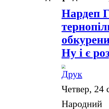
Нардеп Г
тернопіл
обкурен
Ну і є ро
Четвер, 24 
Народни