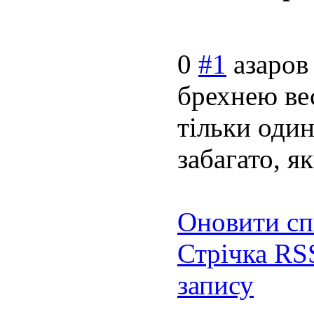
0
#1
азаров
брехнею вес
тільки один р
забагато, я
Оновити сп
Стрічка RS
запису