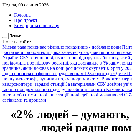
Неділя, 09 серпня 2026
Головна
Про проект
Комерційна співпраця
Нове на сайті:
Міська рада покриває різницю показників - небаланс води
Пант
російській «волонтерці», яка забезпечує окупантів позашляхови
України
СБУ заочно повідомила про підозру колаборанту, який
повідомила про підозру росіянці, яка доставила в Україну пона
зрадника, який воював на боці російських окупантів
Уряд у 202
від Тернополя на фронті передав воїнам 128-ї бригади «Дике По
повну катастрофу зупинки подачі води у містах. Відкрите звер
квадрокоптери, зарядні станції
За матеріалами СБУ довічне ув’
заочно повідомила про підозру пособниці ворога з Каховки, яка
міста-побратими: нові інвестиції, нові ідеї, нові можливості
СБУ
автівками та дронами
«2% людей – думають,
людей радше помр