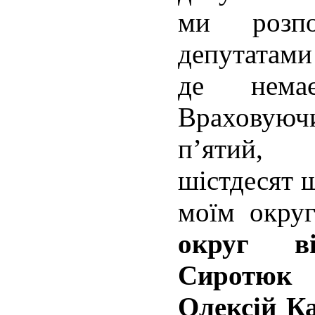
ми розп
депутатами
де нема
Враховую
п’ятий,
шістдесят 
моїм окру
округ в
Сиротюк 
Олексій К