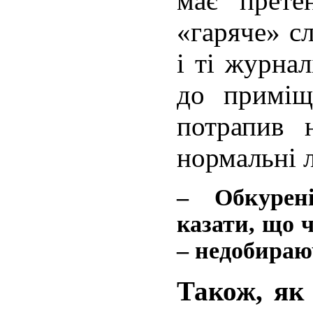
має претен
«гаряче» с
і ті журнал
до приміщ
потрапив 
нормальні л
– Обкурен
казати, що ч
– недобираю
Також, як