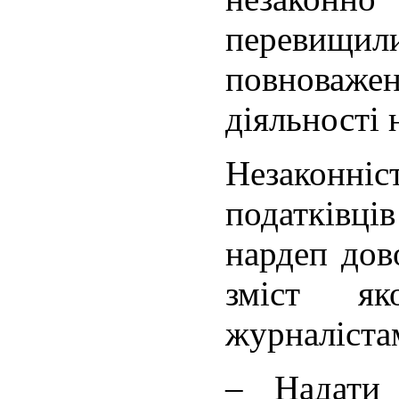
перевищ
повноваж
діяльності 
Незакон
податківців
нардеп дов
зміст як
журналіста
– Надати 