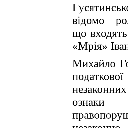
Гусятинсь
відомо роз
що входять
«Мрія» Іван
Михайло Го
податкової
незаконних
ознаки
правопо
незаконн