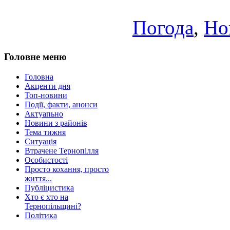
Погода
,
Но
Головне меню
Головна
Акценти дня
Топ-новини
Події, факти, анонси
Актуапьно
Новини з районів
Тема тижня
Ситуація
Втрачене Тернопілля
Особистості
Просто кохання, просто
життя...
Публіцистика
Хто є хто на
Тернопільщині?
Політика