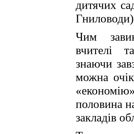
дитячих сад
Гниловоди)
Чим зави
вчителі т
знаючи зав
можна очік
«економ
половина н
закладів обл