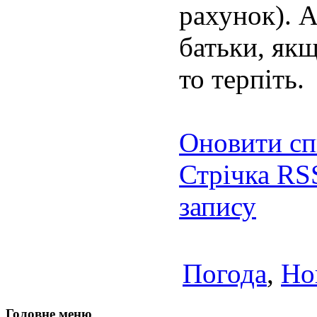
рахунок). А в
батьки, якщ
то терпіть.
Оновити сп
Стрічка RS
запису
Погода
,
Но
Головне меню