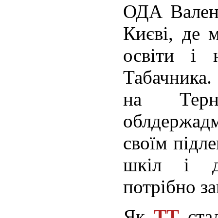
ОДА Вален
Києві, де 
освіти і 
Табачника
на Терно
облдержадм
своїм підле
шкіл і д
потрібно за
Як
ТТ
стал