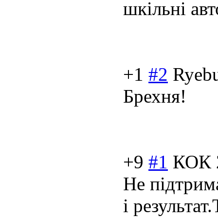
шкільні ав
+1
#2
Ryeb
Брехня!
+9
#1
КОК
Не підтрим
і результат