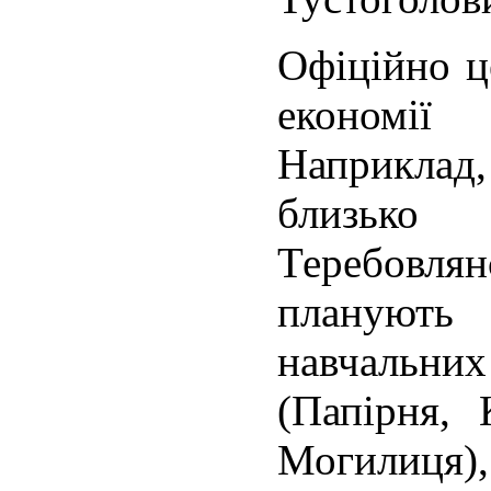
Офіційно ц
економії
Наприкл
близько
Теребовлян
плануют
навчальн
(Папірня, 
Могилиця)