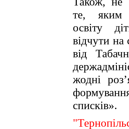
Також, не 
те, яким
освіту ді
відчути на
від Табач
держадміні
жодні роз
формуванн
списків».
"Тернопіль