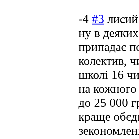
-4
#3
лисий
ну в деяких
припадає п
колектив, ч
школі 16 чи
на кожного 
до 25 000 г
краще обєдн
зекономлен