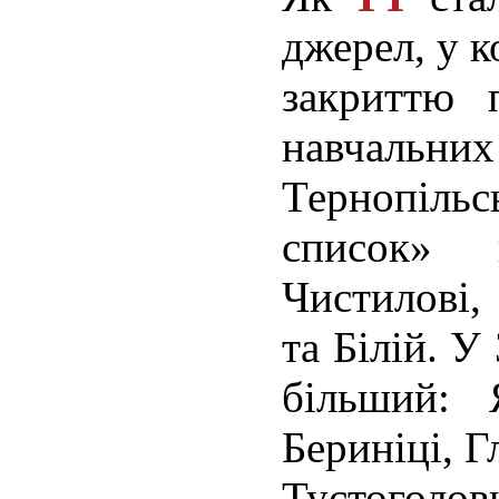
джерел, у к
закриттю 
навчальни
Тернопільс
список»
Чистилові,
та Білій. У
більший: 
Бериніці, Г
Тустоголов