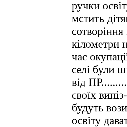
ручки освіт
мстить діт
сотворіння 
кілометри н
час окупа
селі були 
від ПР......
своїх випіз
будуть вози
освіту дава