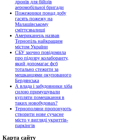
дронів для бійців
аеромобільної бригади
Пожежники понад добу
гасять пожежу на
Малашівському
сміттєзвалищі
Американець назвав
Тернопіль найкращим
містом України
СБУ заочно повідомила
про підозру колаборанту,
який допомагає фсб
тотально стежити за
мешканцями окупованого
Бердянська
А влада і забудовники хіба
силою примушували
купляти помешкання в
таких новобудовах?
Тернополяни пропонують
створити нове сучасне
місто у вигляді укриттів-
паркінгів
Карта сайту