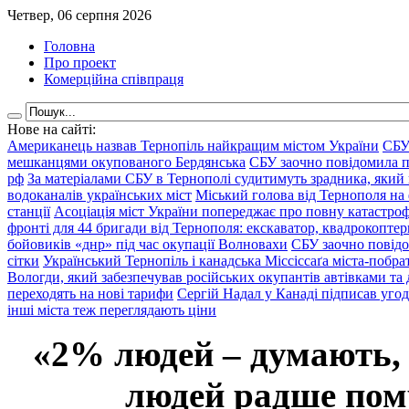
Четвер, 06 серпня 2026
Головна
Про проект
Комерційна співпраця
Нове на сайті:
Американець назвав Тернопіль найкращим містом України
СБУ
мешканцями окупованого Бердянська
СБУ заочно повідомила пр
рф
За матеріалами СБУ в Тернополі судитимуть зрадника, який 
водоканалів українських міст
Міський голова від Тернополя на 
станції
Асоціація міст України попереджає про повну катастроф
фронті для 44 бригади від Тернополя: екскаватор, квадрокоптери
бойовиків «днр» під час окупації Волновахи
СБУ заочно повідо
сітки
Український Тернопіль і канадська Міссіссаґа міста-побрат
Вологди, який забезпечував російських окупантів автівками та
переходять на нові тарифи
Сергій Надал у Канаді підписав уго
інші міста теж переглядають ціни
«2% людей – думають,
людей радше помр