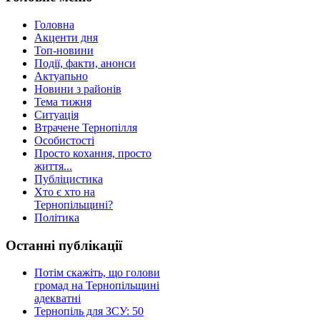
Головна
Акценти дня
Топ-новини
Події, факти, анонси
Актуапьно
Новини з районів
Тема тижня
Ситуація
Втрачене Тернопілля
Особистості
Просто кохання, просто
життя...
Публіцистика
Хто є хто на
Тернопільщині?
Політика
Останні публікації
Потім скажіть, що голови
громад на Тернопільщині
адекватні
Тернопіль для ЗСУ: 50