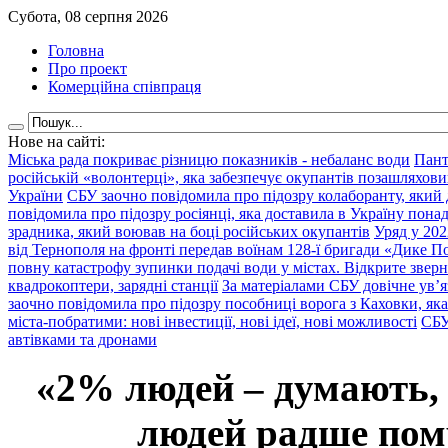
Субота, 08 серпня 2026
Головна
Про проект
Комерційна співпраця
Нове на сайті:
Міська рада покриває різницю показників - небаланс води
Пант
російській «волонтерці», яка забезпечує окупантів позашляхови
України
СБУ заочно повідомила про підозру колаборанту, який
повідомила про підозру росіянці, яка доставила в Україну пона
зрадника, який воював на боці російських окупантів
Уряд у 202
від Тернополя на фронті передав воїнам 128-ї бригади «Дике По
повну катастрофу зупинки подачі води у містах. Відкрите звер
квадрокоптери, зарядні станції
За матеріалами СБУ довічне ув’
заочно повідомила про підозру пособниці ворога з Каховки, яка
міста-побратими: нові інвестиції, нові ідеї, нові можливості
СБУ
автівками та дронами
«2% людей – думають,
людей радше помр