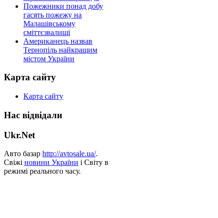
Пожежники понад добу
гасять пожежу на
Малашівському
сміттєзвалищі
Американець назвав
Тернопіль найкращим
містом України
Карта сайту
Карта сайту
Нас відвідали
Ukr.Net
Авто базар
http://avtosale.ua/
.
Свіжі
новини України
і Світу в
режимі реального часу.