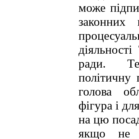
може підпи
законних 
процесу
діяльності
ради. Т
політичну 
голова об
фігура і дл
на цю поса
якщо не 