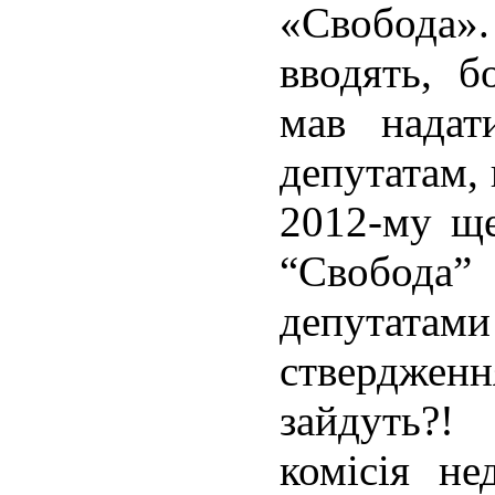
«Свобода
вводять, 
мав надат
депутатам, 
2012-му ще
“Свобода”
депутатами 
ствердж
зайдуть?!
комісія не