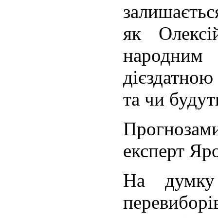
залишаєтьс
як Олекс
народни
дієздатною
та чи буду
Прогнозам
експерт Яр
На думку
переви