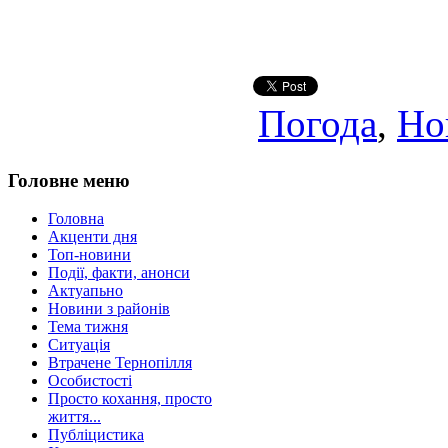
Погода
,
Но
Головне меню
Головна
Акценти дня
Топ-новини
Події, факти, анонси
Актуапьно
Новини з районів
Тема тижня
Ситуація
Втрачене Тернопілля
Особистості
Просто кохання, просто
життя...
Публіцистика