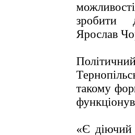
можливос
зробити 
Ярослав Чо
Політични
Тернопіл
такому фор
функціонув
«Є діючий 