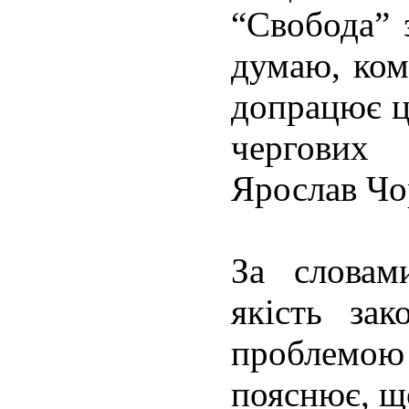
“Свобода” 
думаю, ком
допрацює ц
чергових 
Ярослав Чо
За словам
якість за
проблемо
пояснює, що