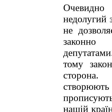
Очевидн
недолугий 
не дозволя
законно
депутатам
тому зако
сторона
створюют
прописуют
нашій краї