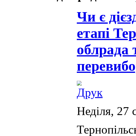
Чи є діє
етапі Те
облрада 
перевиб
Неділя, 27 
Тернопіль