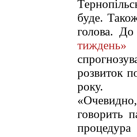
Тернопіль
буде. Тако
голова.
До 
тиждень»
спрогно
розвиток п
року.
«Очевидно,
говорить 
процедура