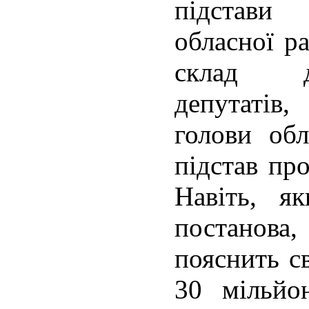
підстави
обласної р
склад до
депутатів,
голови обл
підстав пр
Навіть, я
постанова
пояснить с
30 мільйо