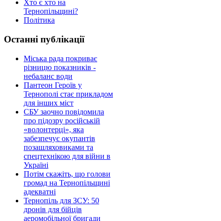
Хто є хто на
Тернопільщині?
Політика
Останні публікації
Міська рада покриває
різницю показників -
небаланс води
Пантеон Героїв у
Тернополі стає прикладом
для інших міст
СБУ заочно повідомила
про підозру російській
«волонтерці», яка
забезпечує окупантів
позашляховиками та
спецтехнікою для війни в
Україні
Потім скажіть, що голови
громад на Тернопільщині
адекватні
Тернопіль для ЗСУ: 50
дронів для бійців
аеромобільної бригади