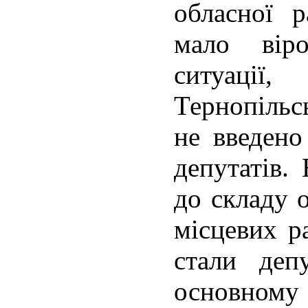
обласної 
мало вір
ситуаці
Тернопільс
не введено
депутатів.
до складу 
місцевих р
стали деп
основном