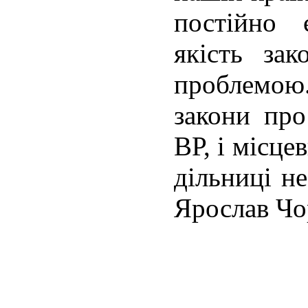
постійно 
якість за
проблемо
закони про
ВР, і місце
дільниці н
Ярослав Чо