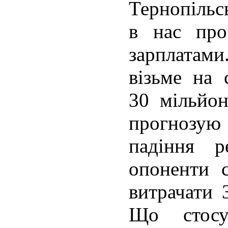
Тернопільс
в нас про
зарплатам
візьме на 
30 мільйо
прогнозу
падіння р
опоненти 
витрачати 
Що стосу