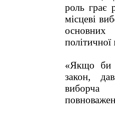
роль грає 
місцеві виб
основних
політичної к
«Якщо би 
закон, д
виборча
повноважен