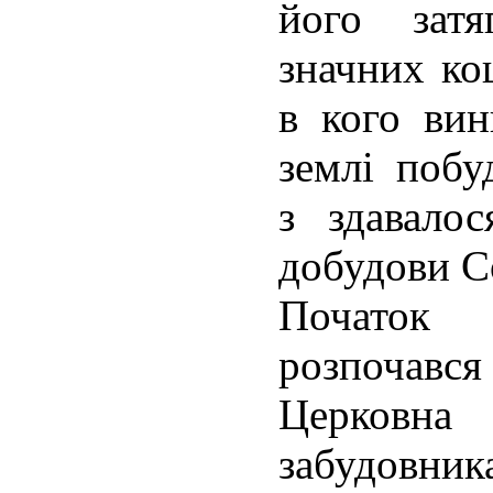
його затя
значних ко
в кого вин
землі побу
з здавало
добудови С
Початок
розпочавс
Церковна
забудовник