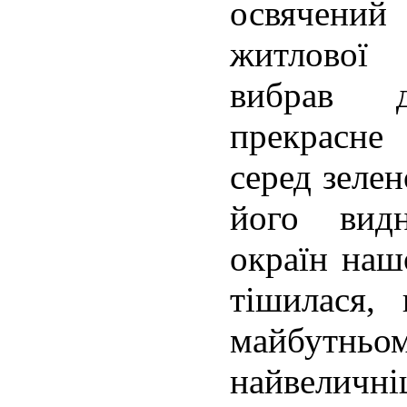
освячений
житлової 
вибрав 
прекрасне 
серед зелен
його вид
окраїн наш
тішилася
майбутн
найвеличн