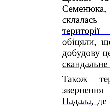
Семенюка
склалас
території
обіцяли, щ
добудову ц
скандальне
Також тер
звернен
Надала,
де