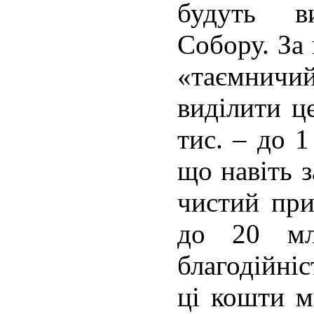
будуть в
Собору. За
«таємнич
виділити ц
тис. – до 1
що навіть 
чистий при
до 20 мл
благодійні
ці кошти м