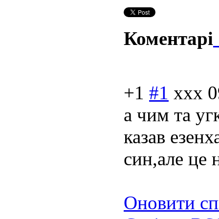
Коментарі
+1
#1
xxx
0
а чим та уг
казав езенх
син,але це 
Оновити сп