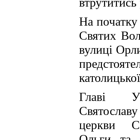
втрутитись 
На початку
Святих Вол
вулиці Орли
предстоят
католицької
Главі У
Святосла
церкви С
Ольги та 