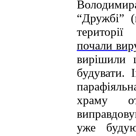
Володим
“Дружбі” (
території
почали вир
вирішили 
будувати. 
парафіяль
храму о
виправдову
уже будую