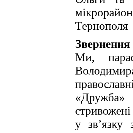
мікрора
Тернополя
Звернення
Ми, пара
Володим
православн
«Дружба»
стривожені
у зв’язку