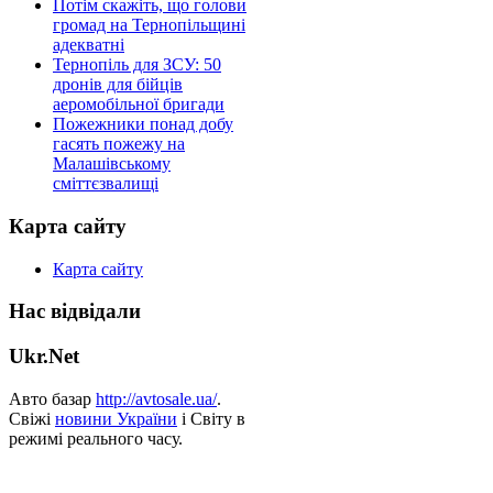
Потім скажіть, що голови
громад на Тернопільщині
адекватні
Тернопіль для ЗСУ: 50
дронів для бійців
аеромобільної бригади
Пожежники понад добу
гасять пожежу на
Малашівському
сміттєзвалищі
Карта сайту
Карта сайту
Нас відвідали
Ukr.Net
Авто базар
http://avtosale.ua/
.
Свіжі
новини України
і Світу в
режимі реального часу.