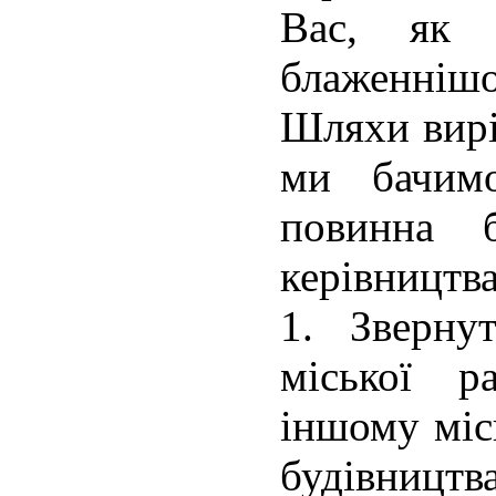
Вас, як 
блаженнішо
Шляхи вир
ми бачим
повинна 
керівництв
1. Зверну
міської 
іншому міс
будівницт