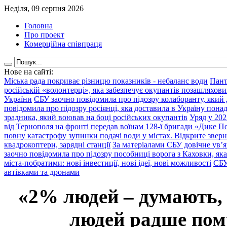
Неділя, 09 серпня 2026
Головна
Про проект
Комерційна співпраця
Нове на сайті:
Міська рада покриває різницю показників - небаланс води
Пант
російській «волонтерці», яка забезпечує окупантів позашляхови
України
СБУ заочно повідомила про підозру колаборанту, який
повідомила про підозру росіянці, яка доставила в Україну пона
зрадника, який воював на боці російських окупантів
Уряд у 202
від Тернополя на фронті передав воїнам 128-ї бригади «Дике По
повну катастрофу зупинки подачі води у містах. Відкрите звер
квадрокоптери, зарядні станції
За матеріалами СБУ довічне ув’
заочно повідомила про підозру пособниці ворога з Каховки, яка
міста-побратими: нові інвестиції, нові ідеї, нові можливості
СБУ
автівками та дронами
«2% людей – думають,
людей радше помр