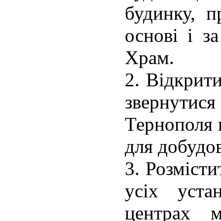
будинку, п
основі і з
Храм.
2. Відкрит
звернутися
Тернополя 
для добудо
3. Розмісти
усіх уста
центрах 