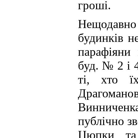
гроші.
Нещодавн
будинків н
парафіяни
буд. № 2 і 
ті, хто ї
Драгомано
Винниченк
публічно з
Цюпки та