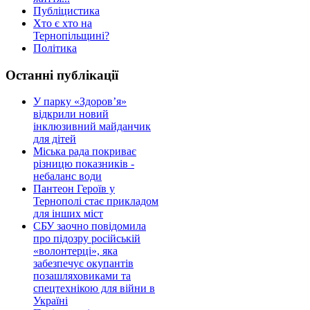
Публіцистика
Хто є хто на
Тернопільщині?
Політика
Останні публікації
У парку «Здоров’я»
відкрили новий
інклюзивний майданчик
для дітей
Міська рада покриває
різницю показників -
небаланс води
Пантеон Героїв у
Тернополі стає прикладом
для інших міст
СБУ заочно повідомила
про підозру російській
«волонтерці», яка
забезпечує окупантів
позашляховиками та
спецтехнікою для війни в
Україні