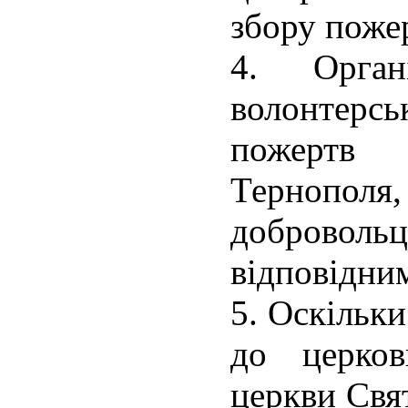
збору поже
4. Органі
волонтер
пожертв 
Тернопо
добровольц
відповідни
5. Оскільки
до церков
церкви Свя