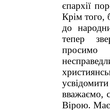
єпархії по
Крім того, 
до народни
тепер зв
просим
несправ
християн
усвідомити 
вважаємо, с
Вірою. Маєм