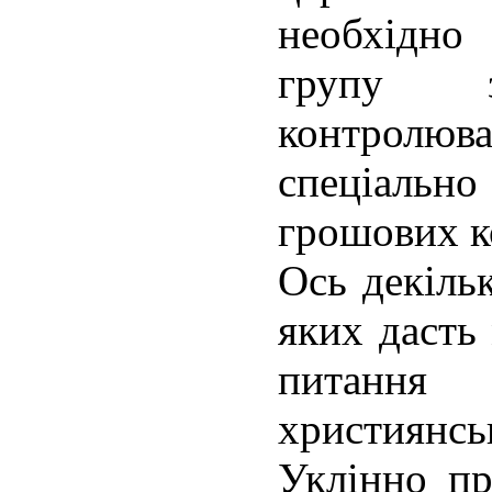
необхідно
групу 
контролюва
спеціаль
грошових к
Ось декільк
яких дасть
питання
християнсь
Уклінно п