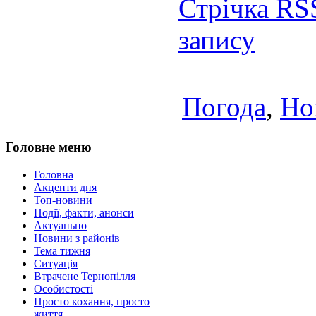
Стрічка RS
запису
Погода
,
Но
Головне меню
Головна
Акценти дня
Топ-новини
Події, факти, анонси
Актуапьно
Новини з районів
Тема тижня
Ситуація
Втрачене Тернопілля
Особистості
Просто кохання, просто
життя...