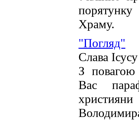
порятунк
Храму.
"Погляд"
Слава Ісусу
З повагою
Вас пара
християни
Володимира