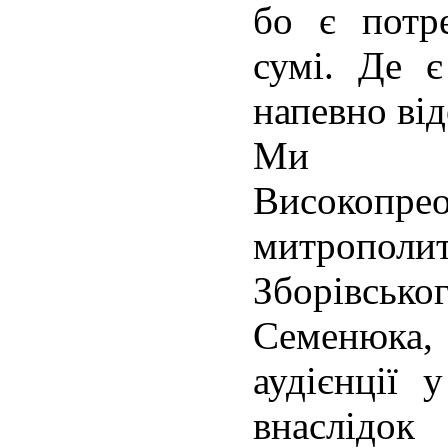
бо є потр
сумі. Де є
напевно від
Ми зв
Високопре
митропол
Зборівс
Семенюк
аудієнції
внаслідок