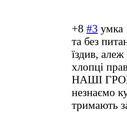
+8
#3
умка
та без пита
їздив, алеж
хлопці прав
НАШІ ГРОШ
незнаємо ку
тримають за