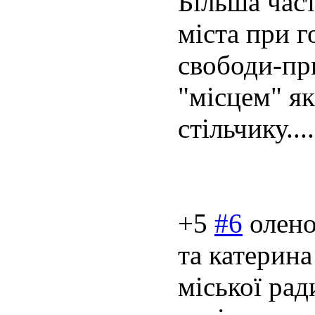
Більша час
міста при г
свободи-пр
"місцем" я
стільчику....
+5
#6
олен
та катерина
міської рад