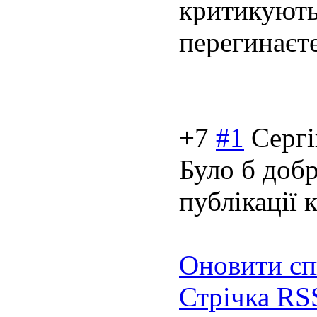
критикують
перегинаєт
+7
#1
Сергі
Було б добр
публікації 
Оновити сп
Стрічка RS