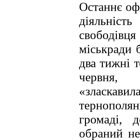
Останнє оф
діяльні
свободівця
міськради 
два тижні т
червня,
«злас
тернопол
громаді, 
обраний не