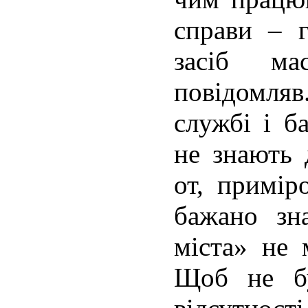
справи – г
засіб ма
повідомля
службі і б
не знають 
от, примір
бажано зн
міста» не 
Щоб не бу