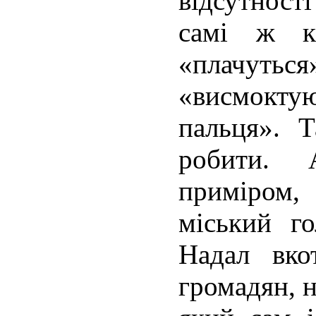
відсутност
самі ж к
«плачуться
«висмок
пальця». 
робити.
приміром
міський г
Надал вко
громадян, 