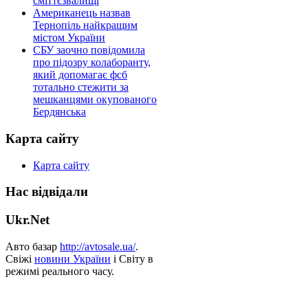
сміттєзвалищі
Американець назвав
Тернопіль найкращим
містом України
СБУ заочно повідомила
про підозру колаборанту,
який допомагає фсб
тотально стежити за
мешканцями окупованого
Бердянська
Карта сайту
Карта сайту
Нас відвідали
Ukr.Net
Авто базар
http://avtosale.ua/
.
Свіжі
новини України
і Світу в
режимі реального часу.