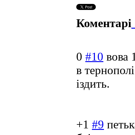
Коментарі
0
#10
вова
в тернополі
іздить.
+1
#9
петьк