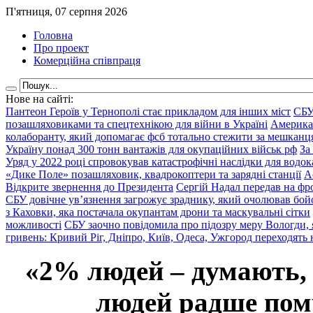
П'ятниця, 07 серпня 2026
Головна
Про проект
Комерційна співпраця
Нове на сайті:
Пантеон Героїв у Тернополі стає прикладом для інших міст
СБУ
позашляховиками та спецтехнікою для війни в Україні
Америка
колаборанту, який допомагає фсб тотально стежити за мешкан
Україну понад 300 тонн вантажів для окупаційних військ рф
За
Уряд у 2022 році спровокував катастрофічні наслідки для водок
«Дике Поле» позашляховик, квадрокоптери та зарядні станції
А
Відкрите звернення до Президента
Сергій Надал передав на фро
СБУ довічне ув’язнення загрожує зраднику, який очолював бой
з Каховки, яка постачала окупантам дрони та маскувальні сітки
можливості
СБУ заочно повідомила про підозру меру Вологди, 
гривень: Кривий Ріг, Дніпро, Київ, Одеса, Ужгород переходять 
«2% людей – думають,
людей радше помр