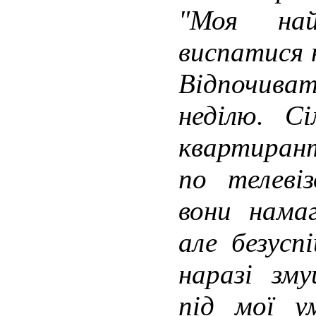
"Моя на
виспатися н
Відпочива
неділю. С
квартиран
по телеві
вони нама
але безусп
наразі зм
під мої 