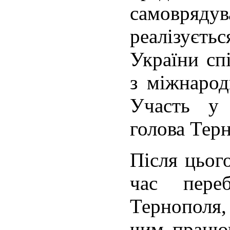
самовряду
реалізує
України сп
з міжнарод
Участь у
голова Тер
Після цьог
час пере
Тернополя,
чим працюв