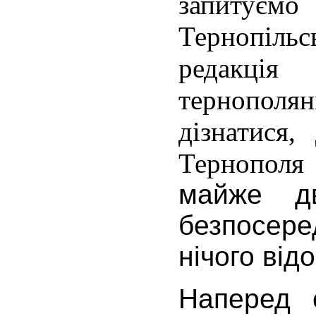
запиту
Тернопіль
редакція
тернопол
дізнатися,
Тернополя
майже д
безпосере
нічого від
Наперед 