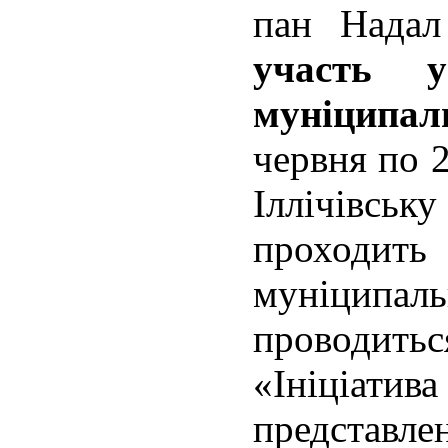
пан Надал
участь 
муніципа
червня по 2
Іллічівс
проходи
муніципа
проводит
«Ініціат
представле