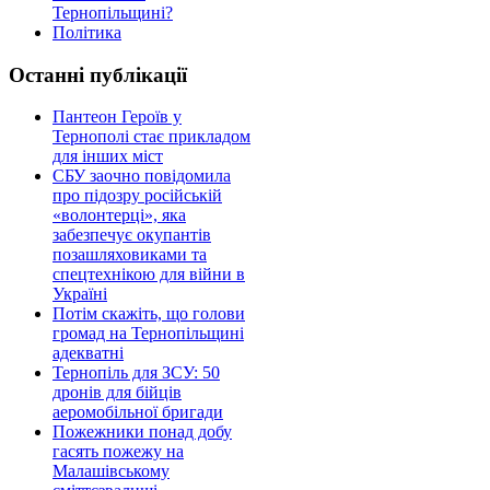
Тернопільщині?
Політика
Останні публікації
Пантеон Героїв у
Тернополі стає прикладом
для інших міст
СБУ заочно повідомила
про підозру російській
«волонтерці», яка
забезпечує окупантів
позашляховиками та
спецтехнікою для війни в
Україні
Потім скажіть, що голови
громад на Тернопільщині
адекватні
Тернопіль для ЗСУ: 50
дронів для бійців
аеромобільної бригади
Пожежники понад добу
гасять пожежу на
Малашівському