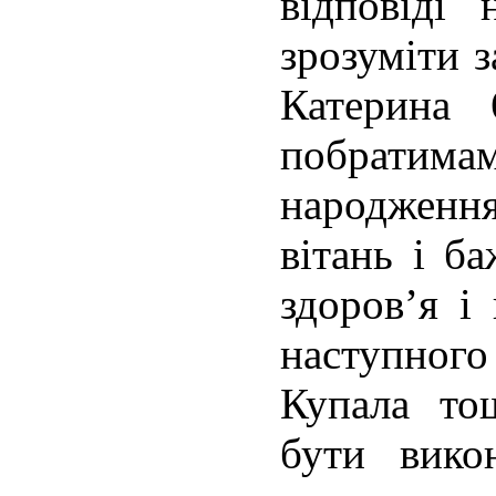
відповід
зрозуміти з
Катерина 
побрати
народження
вітань і б
здоров’я і
наступного 
Купала то
бути вико