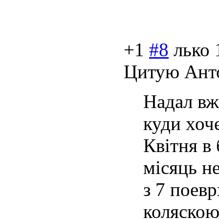
+1
#8
лько
Цитую Ант
Надал вже
куди хоче
Квітня в
місяць н
з 7 поевр
коляскою