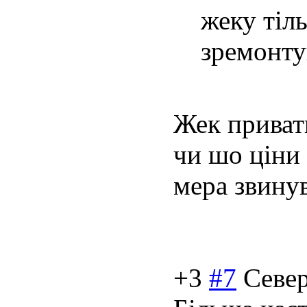
жеку тіл
зремонту
Жек приват
чи шо ціни 
мера звину
+3
#7
Севе