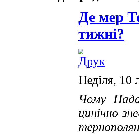
Де мер Т
тижні?
Неділя, 10 
Чому Нада
цинічно-зн
тернополя