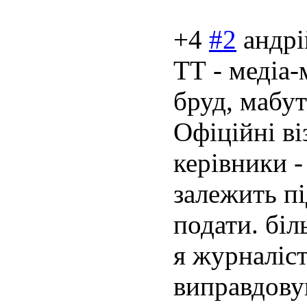
+4
#2
андрі
ТТ - медіа-
бруд, мабут
Офіційні ві
керівники - 
залежить п
подати. біл
я журналіст
виправдовув