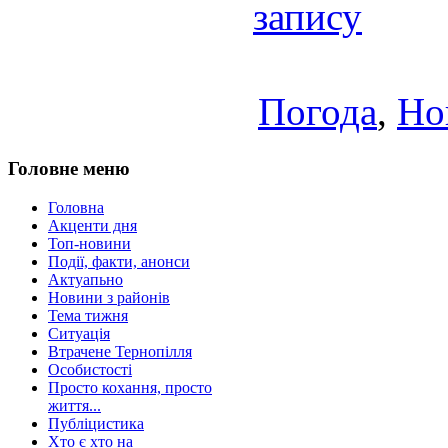
запису
Погода
,
Но
Головне меню
Головна
Акценти дня
Топ-новини
Події, факти, анонси
Актуапьно
Новини з районів
Тема тижня
Ситуація
Втрачене Тернопілля
Особистості
Просто кохання, просто
життя...
Публіцистика
Хто є хто на