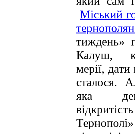
який сам і
Міський го
тернополян
тиждень» 
Калуш, к
мерії, дати
сталося. А
яка дек
відкритіст
Тернополі