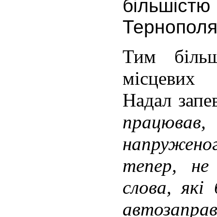
більшіс
Тернопол
Тим біль
місцевих 
Надал запе
працюва
напруженог
тепер, не
слова, які
автозапра