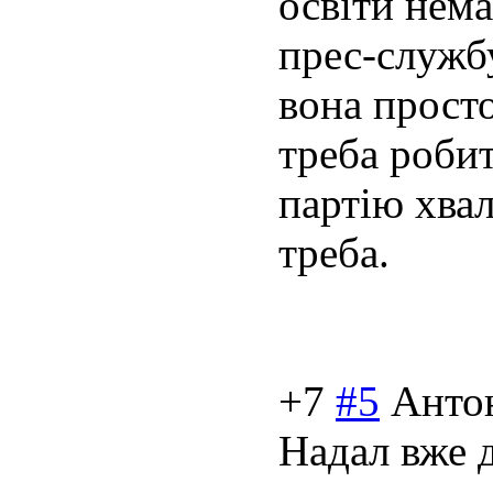
освіти нема
прес-служб
вона просто
треба робит
партію хвал
треба.
+7
#5
Анто
Надал вже д