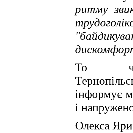
ритму зви
трудогол
"байдикув
дискомфор
То чом
Тернопіл
інформує м
і напружен
Олекса Яри