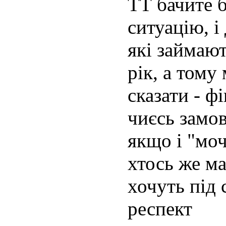
ТТ бачите 
ситуацію, і
які займаю
рік, а тому
сказати - ф
чиєсь замов
якщо і "моч
хтось же ма
хочуть під с
респект