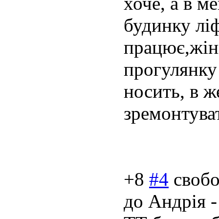
хоче, а в м
будинку ліф
працює,жін
прогулянку 
носить, в ж
зремонтуват
+8
#4
свобо
до Андрія -