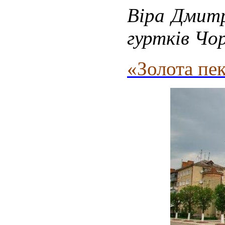
Віра Дмитр
гуртків Чо
«Золота пе