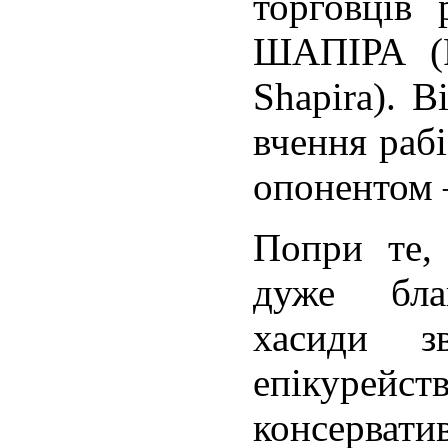
торговці
ШАПІРА (R
Shapira). 
вчення раб
опонентом 
Попри те,
дуже бла
хасиди з
епікурейст
консерва