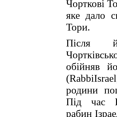
Чорткові Т
яке дало с
Тори.
Після й
Чортківсь
обійняв й
(RabbіІsr
родини по
Під час П
рабин Ізрае