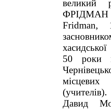
великий
ФРІДМАН 
Frіdman, 
засновн
хасидської
50 роки 
Чернівецько
місцевих
(учителів)
Давид Мо