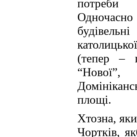
потреби 
Одночас
будівельн
католицьк
(тепер – п
“Нової
Домініканс
площі.
Хтозна, яки
Чортків, як