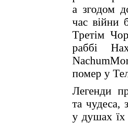
а згодом д
час війни 
Третім Чор
раббі На
NachumMor
помер у Тел
Легенди пр
та чудеса, 
у душах їх 