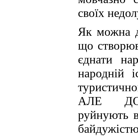
своїх недол
Як можна д
що створюв
єднати на
народній і
туристичн
АЛЕ ДО
руйнують в
байдужістю