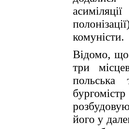
асиміляц
полонізаці
комуністи.
Відомо, що
три місцев
польська 
бургоміст
розбудову
його у дале