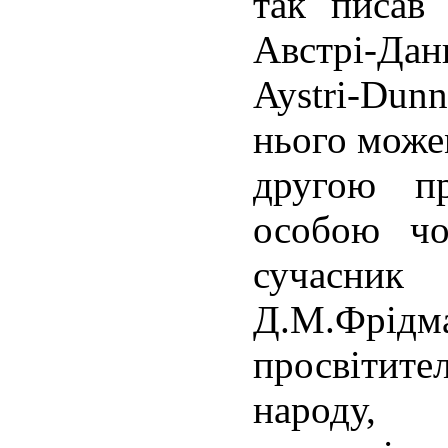
так писав 
Австрі-Да
Aystri-Dunn
нього можем
другою п
особою чо
сучасник
Д.М.Фр
просвітите
народу, 