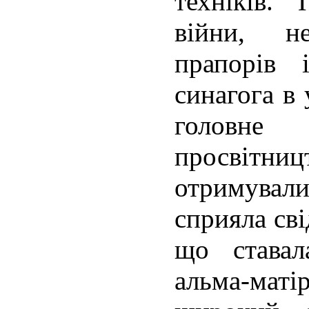
техніків.
війни, н
прапорів 
синагога в 
головне
просвітниц
отримува
сприяла св
що ставал
альма-мат