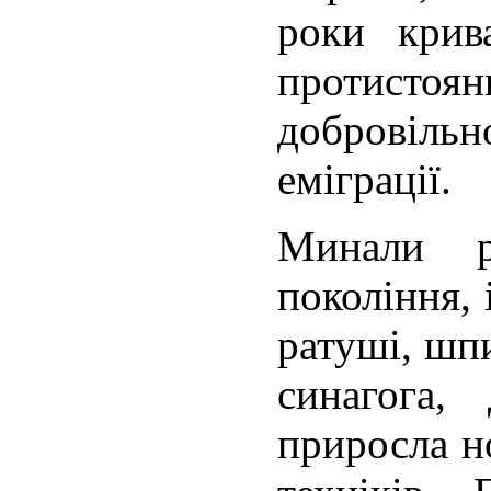
роки крив
протистоян
доброві
еміграції.
Минали р
покоління, 
ратуші, шпи
синагога,
приросла н