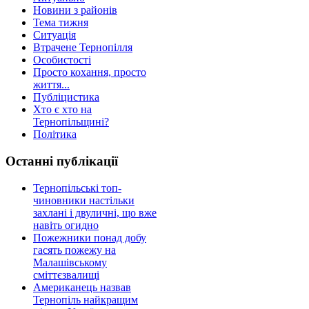
Новини з районів
Тема тижня
Ситуація
Втрачене Тернопілля
Особистості
Просто кохання, просто
життя...
Публіцистика
Хто є хто на
Тернопільщині?
Політика
Останні публікації
Тернопільські топ-
чиновники настільки
захлані і двуличні, що вже
навіть огидно
Пожежники понад добу
гасять пожежу на
Малашівському
сміттєзвалищі
Американець назвав
Тернопіль найкращим