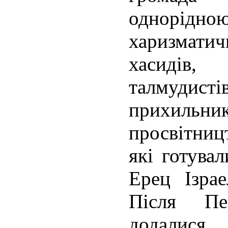
однорідн
харизмати
хасидів
талмудис
прихиль
просвітницт
які готува
Ерец Ізрае
Після Пе
додалис