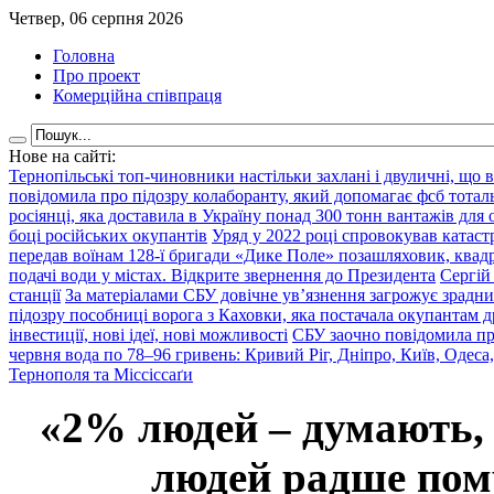
Четвер, 06 серпня 2026
Головна
Про проект
Комерційна співпраця
Нове на сайті:
Тернопільські топ-чиновники настільки захлані і двуличні, що 
повідомила про підозру колаборанту, який допомагає фсб тота
росіянці, яка доставила в Україну понад 300 тонн вантажів для
боці російських окупантів
Уряд у 2022 році спровокував катаст
передав воїнам 128-ї бригади «Дике Поле» позашляховик, квадр
подачі води у містах. Відкрите звернення до Президента
Сергій
станції
За матеріалами СБУ довічне ув’язнення загрожує зрадни
підозру пособниці ворога з Каховки, яка постачала окупантам д
інвестиції, нові ідеї, нові можливості
СБУ заочно повідомила пр
червня вода по 78–96 гривень: Кривий Ріг, Дніпро, Київ, Одеса
Тернополя та Міссіссаґи
«2% людей – думають,
людей радше помр