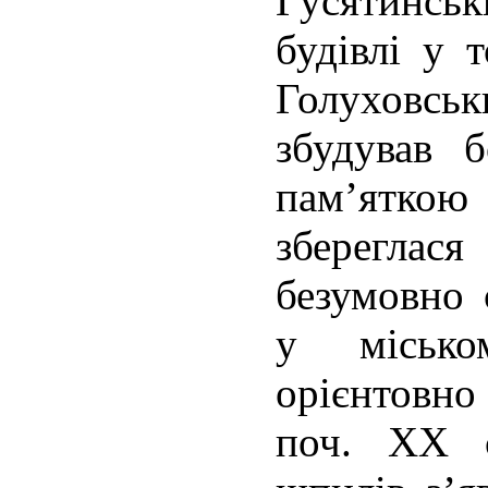
Гусятинськ
будівлі у 
Голуховс
збудував 
пам’яткою
зберегл
безумовно 
у місько
орієнтовно
поч. ХХ с