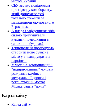
містом України
СБУ заочно повідомила
про підозру колаборанту,
який допомагає фсб
тотально стежити за
мешканцями окупованого
Бердянська
А влада і забудовники хіба
силою примушували
купляти помешкання в
таких новобудовах?
Тернополяни пропонують
створити нове сучасне
місто у вигляді укриттів-
паркінгів
У місті на Тернопільщині
"підприємливий" чоловік
розкрадає камінь з
комунальної дороги і
реконструкції моста!
Міська рада в "долі?"
Карта сайту
Карта сайту