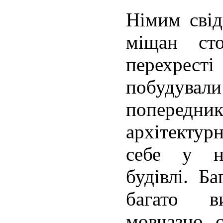
Німим свід
міщан сто
перехрест
побудува
попередник
архітектур
себе у не
будівлі. Б
багато в
мовчазно 