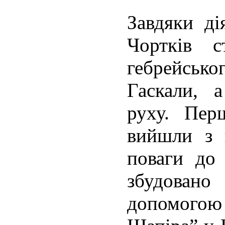
Завдяки ді
Чортків 
гебрейсь
Гаскали, а
руху. Пер
вийшли з 
поваги до
збудовано
допомого