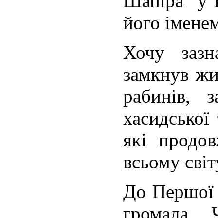
Шапіра” у 
його іменем
Хочу зазн
замкнув жи
рабинів, з
хасидської 
які продов
всьому світ
До Першої 
громада 