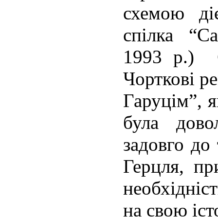
схемою ді
спілка “С
1993 р.) 
Чорткові р
Гаруцім”, я
була дово
задовго до
Герцля, п
необхідніс
на свою іс