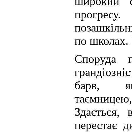
широкий с
прогресу.
позашкільн
по школах
Споруда 
грандіозні
барв, я
таємниц
Здається,
перестає д