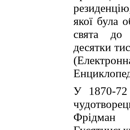
резиденцію
якої була 
свята до 
десятки ти
(Електрон
Енциклопеді
У 1870-72
чудотворе
Фрідма