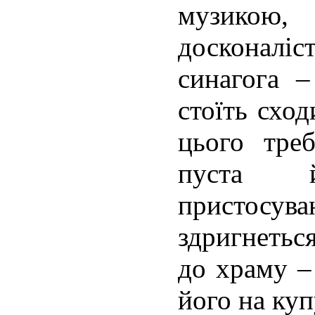
музико
досконалі
синагога –
стоїть сход
цього тре
пуста 
пристос
здригнетьс
до храму –
його на куп