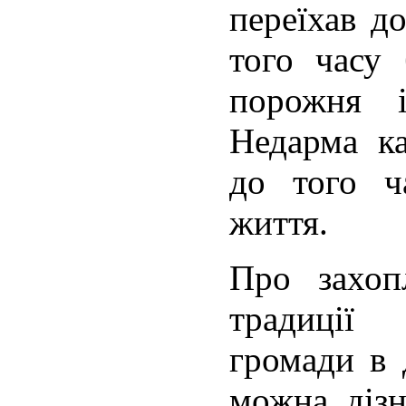
переїхав д
того часу 
порожня і
Недарма к
до того ч
життя.
Про захоп
традиції
громади в 
можна дізн