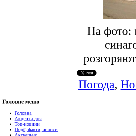
На фото: 
синаго
розгоряють
Погода
,
Но
Головне меню
Головна
Акценти дня
Топ-новини
Події, факти, анонси
Актуапьно