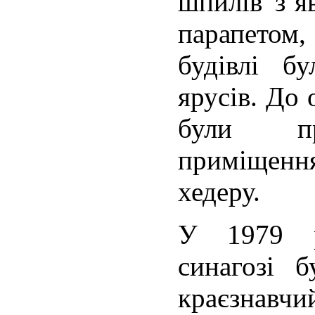
шпилів з’я
парапетом
будівлі б
ярусів. До 
були пр
приміщенн
хедеру.
У 1979 р
синагозі 
краєзнавч