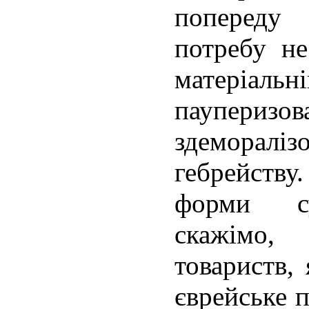
попереду 
потребу н
матері
паупе
здеморалі
гебрейству
форми сус
скажімо,
товариств,
єврейське 