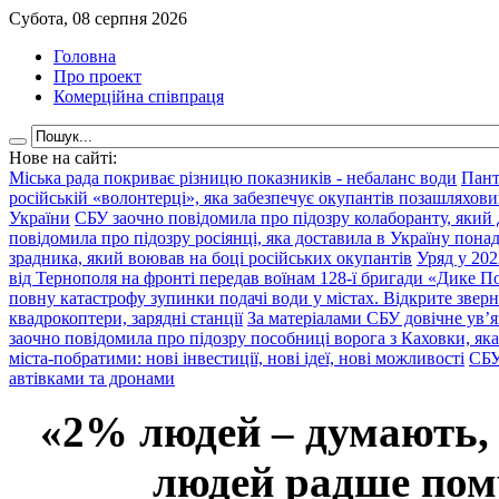
Субота, 08 серпня 2026
Головна
Про проект
Комерційна співпраця
Нове на сайті:
Міська рада покриває різницю показників - небаланс води
Пант
російській «волонтерці», яка забезпечує окупантів позашляхови
України
СБУ заочно повідомила про підозру колаборанту, який
повідомила про підозру росіянці, яка доставила в Україну пона
зрадника, який воював на боці російських окупантів
Уряд у 202
від Тернополя на фронті передав воїнам 128-ї бригади «Дике По
повну катастрофу зупинки подачі води у містах. Відкрите звер
квадрокоптери, зарядні станції
За матеріалами СБУ довічне ув’
заочно повідомила про підозру пособниці ворога з Каховки, яка
міста-побратими: нові інвестиції, нові ідеї, нові можливості
СБУ
автівками та дронами
«2% людей – думають,
людей радше помр