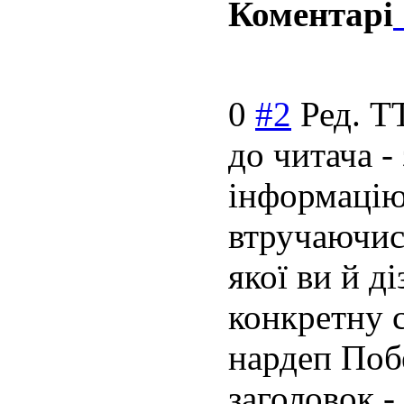
Коментарі
0
#2
Ред. Т
до читача -
інформацію
втручаючись
якої ви й д
конкретну с
нардеп Побе
заголовок -