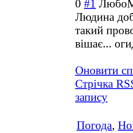
0
#1
Любо
Людина доб
такий пров
вішає... ог
Оновити сп
Стрічка RS
запису
Погода
,
Но