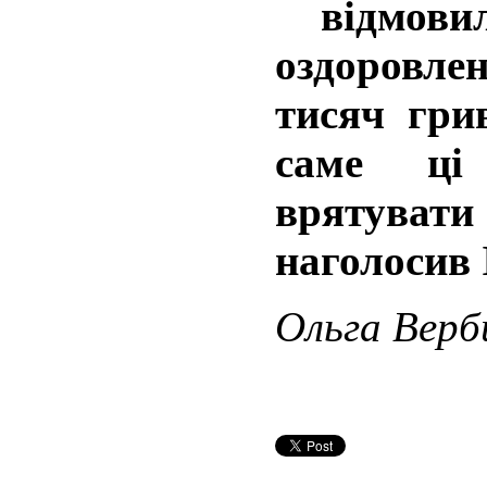
відмови
оздоровле
тисяч гри
саме ці
врятува
наголосив 
Ольга Верб