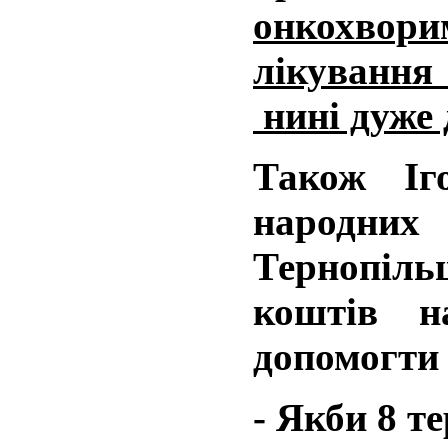
онкохво
лікування
нині дуже 
Також І
народн
Тернопіль
коштів 
допомогти
- Якби 8 т