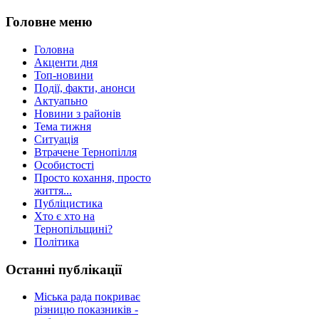
Головне меню
Головна
Акценти дня
Топ-новини
Події, факти, анонси
Актуапьно
Новини з районів
Тема тижня
Ситуація
Втрачене Тернопілля
Особистості
Просто кохання, просто
життя...
Публіцистика
Хто є хто на
Тернопільщині?
Політика
Останні публікації
Міська рада покриває
різницю показників -