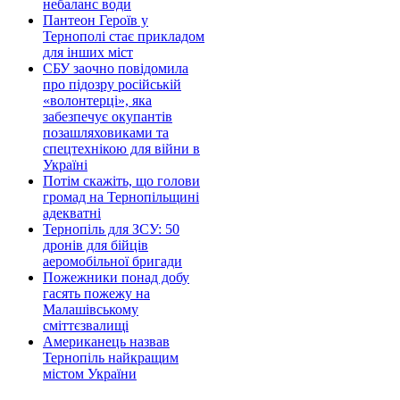
небаланс води
Пантеон Героїв у
Тернополі стає прикладом
для інших міст
СБУ заочно повідомила
про підозру російській
«волонтерці», яка
забезпечує окупантів
позашляховиками та
спецтехнікою для війни в
Україні
Потім скажіть, що голови
громад на Тернопільщині
адекватні
Тернопіль для ЗСУ: 50
дронів для бійців
аеромобільної бригади
Пожежники понад добу
гасять пожежу на
Малашівському
сміттєзвалищі
Американець назвав
Тернопіль найкращим
містом України