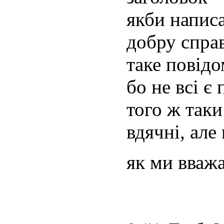
якби напис
добру справ
таке повідо
бо не всі є
того ж таки
вдячні, але
як ми вваж