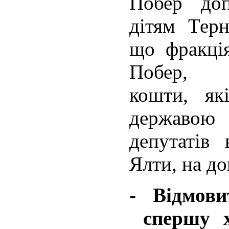
Побер доп
дітям Терн
що фракці
Побер, в
кошти, як
державо
депутатів 
Ялти, на д
- Відмов
спершу х