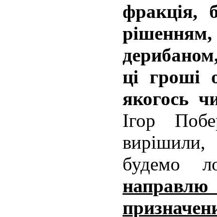
фракція, 
рішенням
дерибаном,
ці гроші 
якогось ч
Ігор Поб
вирішили,
будемо л
направлю
призначе