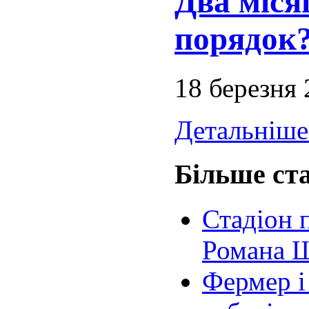
Два міся
порядок
18 березня
Детальніше.
Більше ста
Стадіон 
Романа 
Фермер і