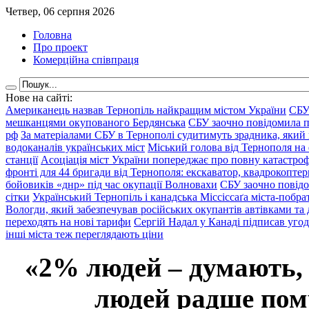
Четвер, 06 серпня 2026
Головна
Про проект
Комерційна співпраця
Нове на сайті:
Американець назвав Тернопіль найкращим містом України
СБУ
мешканцями окупованого Бердянська
СБУ заочно повідомила пр
рф
За матеріалами СБУ в Тернополі судитимуть зрадника, який 
водоканалів українських міст
Міський голова від Тернополя на 
станції
Асоціація міст України попереджає про повну катастроф
фронті для 44 бригади від Тернополя: екскаватор, квадрокоптери
бойовиків «днр» під час окупації Волновахи
СБУ заочно повідо
сітки
Український Тернопіль і канадська Міссіссаґа міста-побрат
Вологди, який забезпечував російських окупантів автівками та
переходять на нові тарифи
Сергій Надал у Канаді підписав уго
інші міста теж переглядають ціни
«2% людей – думають,
людей радше помр