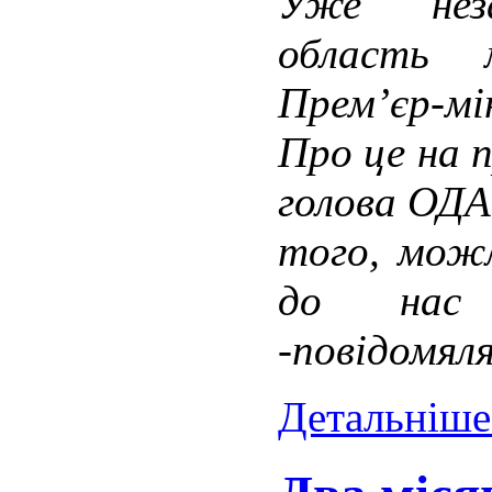
Уже неза
область 
Прем’єр-м
Про це на п
голова ОДА
того, можл
до нас 
-повідомял
Детальніше.