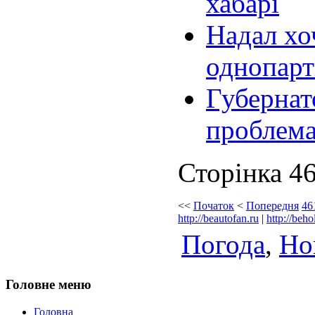
хабарі
Надал хо
однопарт
Губернат
проблем
Сторінка 46
<<
Початок
<
Попередня
46
http://beautofan.ru
|
http://beho
Погода
,
Но
Головне меню
Головна