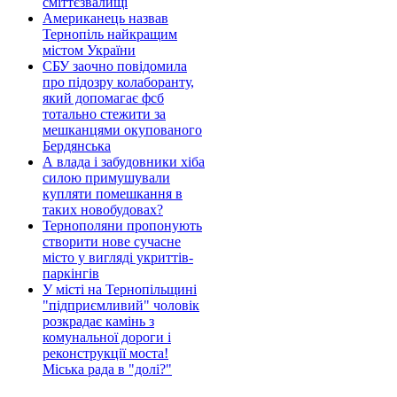
сміттєзвалищі
Американець назвав
Тернопіль найкращим
містом України
СБУ заочно повідомила
про підозру колаборанту,
який допомагає фсб
тотально стежити за
мешканцями окупованого
Бердянська
А влада і забудовники хіба
силою примушували
купляти помешкання в
таких новобудовах?
Тернополяни пропонують
створити нове сучасне
місто у вигляді укриттів-
паркінгів
У місті на Тернопільщині
"підприємливий" чоловік
розкрадає камінь з
комунальної дороги і
реконструкції моста!
Міська рада в "долі?"