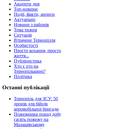
Акценти дня
Топ-новини
Події, факти, анонси
Актуапьно
Новини з районів
Тема тижня
Ситуація
Втрачене Тернопілля
Особистості
Просто кохання, просто
життя...
Публіцистика
Хто є хто на
Тернопільщині?
Політика
Останні публікації
Тернопіль для ЗСУ: 50
дронів для бійців
аеромобільної бригади
Пожежники понад добу
гасять пожежу на
Малашівському