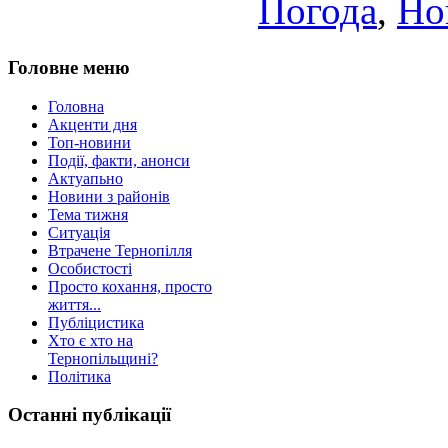
Погода
,
Но
Головне меню
Головна
Акценти дня
Топ-новини
Події, факти, анонси
Актуапьно
Новини з районів
Тема тижня
Ситуація
Втрачене Тернопілля
Особистості
Просто кохання, просто
життя...
Публіцистика
Хто є хто на
Тернопільщині?
Політика
Останні публікації