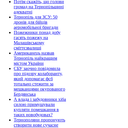
Потім скажіть, що голови
громад на Тернопільщині
адекватні
Тернопіль для ЗСУ: 50
дронів для бійців
аеромобільної бригади
Пожежники понад добу
гасять пожежу на
Малашівському
сміттєзвалищі
Американець назвав
Тернопіль найкращим
містом України
СБУ заочно повідомила
про підозру колаборанту,
який допомагає фсб
тотально стежити за
мешканцями окупованого
Бердянська
А влада і забудовники хіба
силою примушували
купляти помешкання в
таких новобудовах?
Тернополяни пропонують
створити нове сучасне