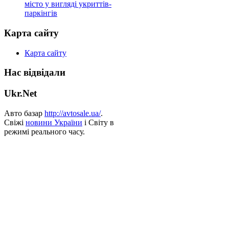
місто у вигляді укриттів-
паркінгів
Карта сайту
Карта сайту
Нас відвідали
Ukr.Net
Авто базар
http://avtosale.ua/
.
Свіжі
новини України
і Світу в
режимі реального часу.