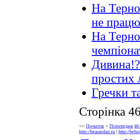
На Терно
не працю
На Терно
чемпіона
Дивина!?
простих 
Гречки т
Сторінка 46
<<
Початок
<
Попередня
46
http://beautofan.ru
|
http://beho