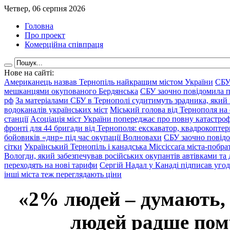
Четвер, 06 серпня 2026
Головна
Про проект
Комерційна співпраця
Нове на сайті:
Американець назвав Тернопіль найкращим містом України
СБУ
мешканцями окупованого Бердянська
СБУ заочно повідомила пр
рф
За матеріалами СБУ в Тернополі судитимуть зрадника, який 
водоканалів українських міст
Міський голова від Тернополя на 
станції
Асоціація міст України попереджає про повну катастроф
фронті для 44 бригади від Тернополя: екскаватор, квадрокоптери
бойовиків «днр» під час окупації Волновахи
СБУ заочно повідо
сітки
Український Тернопіль і канадська Міссіссаґа міста-побрат
Вологди, який забезпечував російських окупантів автівками та
переходять на нові тарифи
Сергій Надал у Канаді підписав уго
інші міста теж переглядають ціни
«2% людей – думають,
людей радше помр