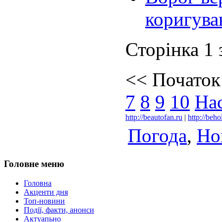
коригува
Сторінка 1 
<<
Початок
7
8
9
10
На
http://beautofan.ru
|
http://beho
Погода
,
Но
Головне меню
Головна
Акценти дня
Топ-новини
Події, факти, анонси
Актуапьно