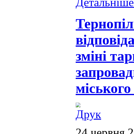
Детальніше.
Тернопіл
відповід
зміні та
запровад
міського
24 червня 