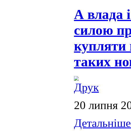
А влада 
силою п
купляти
таких но
20 липня 2
Детальніше.