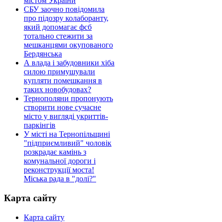
містом України
СБУ заочно повідомила
про підозру колаборанту,
який допомагає фсб
тотально стежити за
мешканцями окупованого
Бердянська
А влада і забудовники хіба
силою примушували
купляти помешкання в
таких новобудовах?
Тернополяни пропонують
створити нове сучасне
місто у вигляді укриттів-
паркінгів
У місті на Тернопільщині
"підприємливий" чоловік
розкрадає камінь з
комунальної дороги і
реконструкції моста!
Міська рада в "долі?"
Карта сайту
Карта сайту