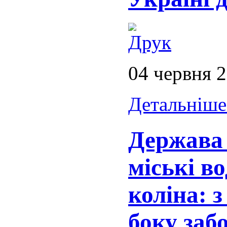
04 червня 
Детальніше.
Держава
міські в
коліна: з
боку заб