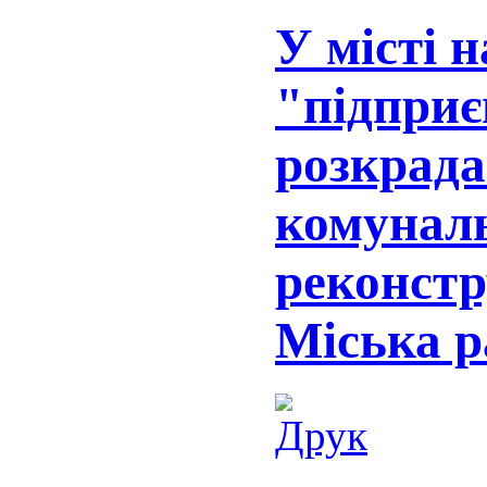
У місті 
"підприє
розкрада
комуналь
реконстр
Міська р