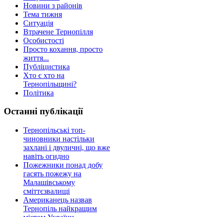
Новини з районів
Тема тижня
Ситуація
Втрачене Тернопілля
Особистості
Просто кохання, просто
життя...
Публіцистика
Хто є хто на
Тернопільщині?
Політика
Останні публікації
Тернопільські топ-
чиновники настільки
захлані і двуличні, що вже
навіть огидно
Пожежники понад добу
гасять пожежу на
Малашівському
сміттєзвалищі
Американець назвав
Тернопіль найкращим