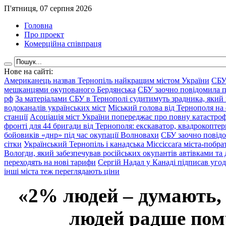
П'ятниця, 07 серпня 2026
Головна
Про проект
Комерційна співпраця
Нове на сайті:
Американець назвав Тернопіль найкращим містом України
СБУ
мешканцями окупованого Бердянська
СБУ заочно повідомила пр
рф
За матеріалами СБУ в Тернополі судитимуть зрадника, який 
водоканалів українських міст
Міський голова від Тернополя на 
станції
Асоціація міст України попереджає про повну катастроф
фронті для 44 бригади від Тернополя: екскаватор, квадрокоптери
бойовиків «днр» під час окупації Волновахи
СБУ заочно повідо
сітки
Український Тернопіль і канадська Міссіссаґа міста-побрат
Вологди, який забезпечував російських окупантів автівками та
переходять на нові тарифи
Сергій Надал у Канаді підписав уго
інші міста теж переглядають ціни
«2% людей – думають,
людей радше помр