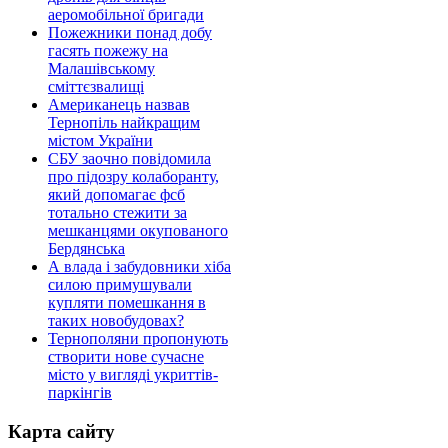
аеромобільної бригади
Пожежники понад добу
гасять пожежу на
Малашівському
сміттєзвалищі
Американець назвав
Тернопіль найкращим
містом України
СБУ заочно повідомила
про підозру колаборанту,
який допомагає фсб
тотально стежити за
мешканцями окупованого
Бердянська
А влада і забудовники хіба
силою примушували
купляти помешкання в
таких новобудовах?
Тернополяни пропонують
створити нове сучасне
місто у вигляді укриттів-
паркінгів
Карта сайту