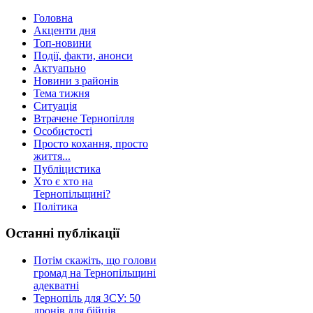
Головна
Акценти дня
Топ-новини
Події, факти, анонси
Актуапьно
Новини з районів
Тема тижня
Ситуація
Втрачене Тернопілля
Особистості
Просто кохання, просто
життя...
Публіцистика
Хто є хто на
Тернопільщині?
Політика
Останні публікації
Потім скажіть, що голови
громад на Тернопільщині
адекватні
Тернопіль для ЗСУ: 50
дронів для бійців