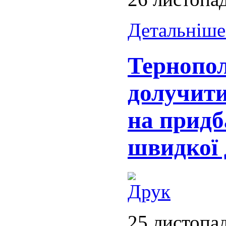
Детальніше.
Тернопо
долучити
на придб
швидкої
25 листопа