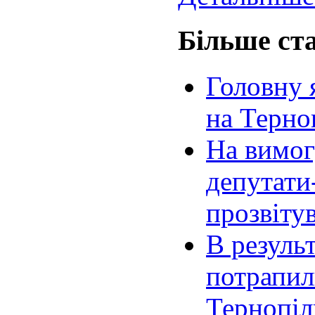
Більше ста
Головну 
на Терно
На вимог
депутати
прозвіту
В резуль
потрапил
Тернопіл