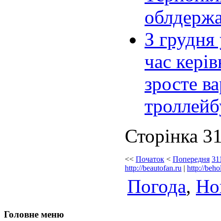
облдержа
З грудня 
час керів
зросте ва
троллейб
Сторінка 31
<<
Початок
<
Попередня
31
http://beautofan.ru
|
http://beho
Погода
,
Но
Головне меню