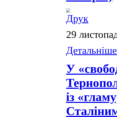
29 листопа
Детальніше.
У «свобо
Тернопол
із «глам
Сталіни