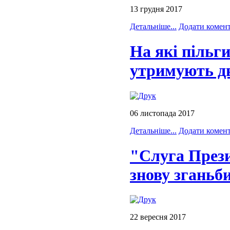
13 грудня 2017
Детальніше...
Додати комен
На які пільг
утримують дв
06 листопада 2017
Детальніше...
Додати комен
"Слуга През
знову зганьб
22 вересня 2017