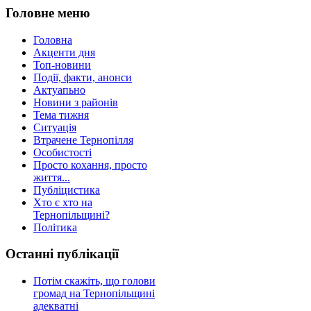
Головне меню
Головна
Акценти дня
Топ-новини
Події, факти, анонси
Актуапьно
Новини з районів
Тема тижня
Ситуація
Втрачене Тернопілля
Особистості
Просто кохання, просто
життя...
Публіцистика
Хто є хто на
Тернопільщині?
Політика
Останні публікації
Потім скажіть, що голови
громад на Тернопільщині
адекватні