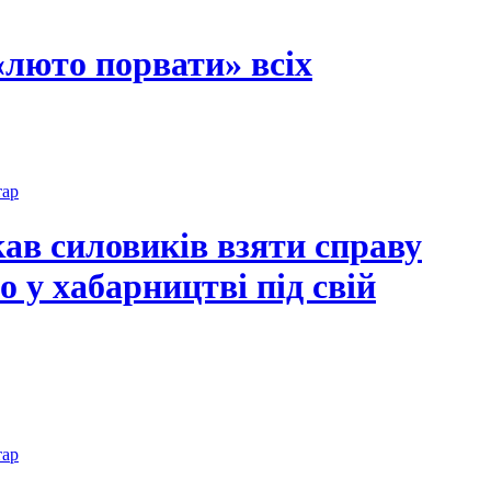
«люто порвати» всіх
тар
ав силовиків взяти справу
 у хабарництві під свій
тар