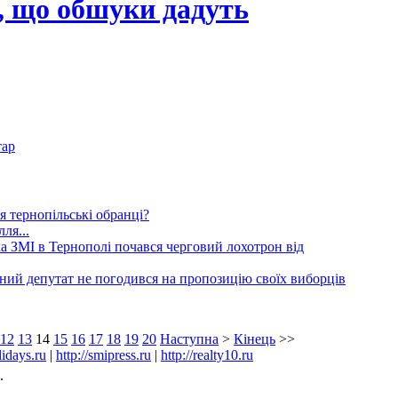
, що обшуки дадуть
тар
 тернопільські обранці?
ля...
а ЗМІ в Тернополі почався черговий лохотрон від
ний депутат не погодився на пропозицію своїх виборців
12
13
14
15
16
17
18
19
20
Наступна
>
Кінець
>>
lidays.ru
|
http://smipress.ru
|
http://realty10.ru
.