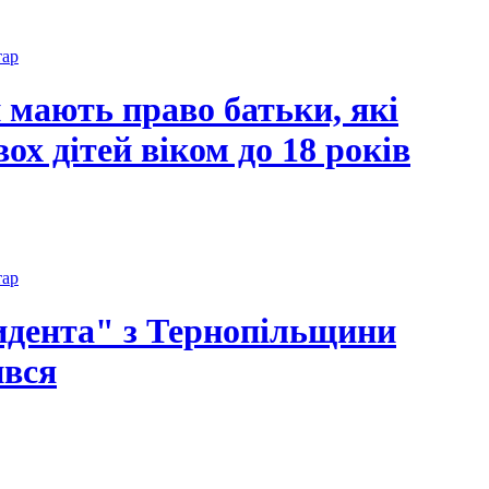
тар
и мають право батьки, які
ох дітей віком до 18 років
тар
идента" з Тернопільщини
ився