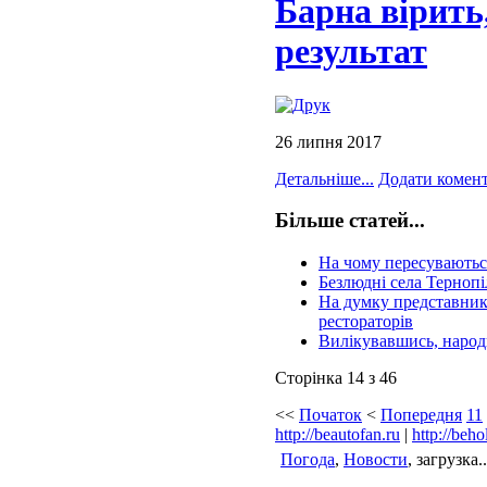
Барна вірить
результат
26 липня 2017
Детальніше...
Додати комен
Більше статей...
На чому пересуваються
Безлюдні села Тернопіл
На думку представник
рестораторів
Вилікувавшись, народ
Сторінка 14 з 46
<<
Початок
<
Попередня
11
http://beautofan.ru
|
http://beho
Погода
,
Новости
, загрузка..