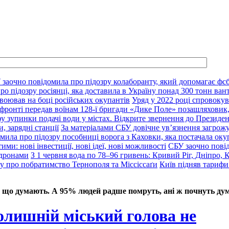
 заочно повідомила про підозру колаборанту, який допомагає фсб
о підозру росіянці, яка доставила в Україну понад 300 тонн ван
воював на боці російських окупантів
Уряд у 2022 році спровокув
фронті передав воїнам 128-ї бригади «Дике Поле» позашляховик,
у зупинки подачі води у містах. Відкрите звернення до Президе
, зарядні станції
За матеріалами СБУ довічне ув’язнення загрож
мила про підозру пособниці ворога з Каховки, яка постачала оку
ими: нові інвестиції, нові ідеї, нові можливості
СБУ заочно пові
 дронами
З 1 червня вода по 78–96 гривень: Кривий Ріг, Дніпро, 
ду про побратимство Тернополя та Міссіссаґи
Київ підняв тарифи
 що думають. А 95% людей радше помруть, ані ж почнуть дум
олишній міський голова не