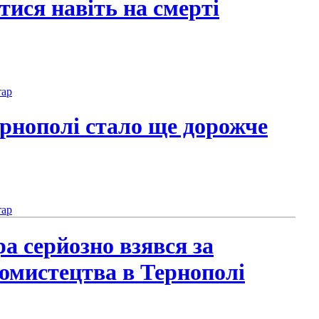
тися навіть на смерті
тар
рнополі стало ще дорожче
тар
а серйозно взявся за
омистецтва в Тернополі