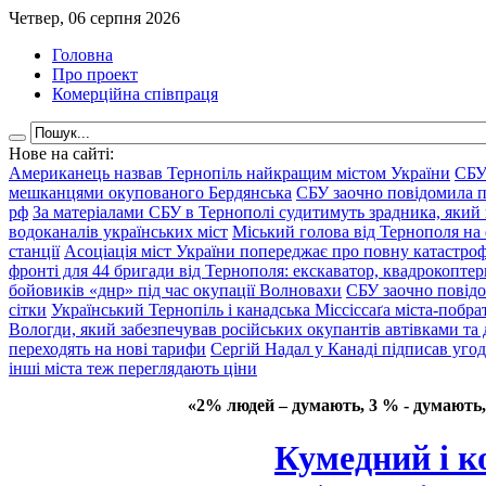
Четвер, 06 серпня 2026
Головна
Про проект
Комерційна співпраця
Нове на сайті:
Американець назвав Тернопіль найкращим містом України
СБУ
мешканцями окупованого Бердянська
СБУ заочно повідомила пр
рф
За матеріалами СБУ в Тернополі судитимуть зрадника, який 
водоканалів українських міст
Міський голова від Тернополя на 
станції
Асоціація міст України попереджає про повну катастроф
фронті для 44 бригади від Тернополя: екскаватор, квадрокоптери
бойовиків «днр» під час окупації Волновахи
СБУ заочно повідо
сітки
Український Тернопіль і канадська Міссіссаґа міста-побрат
Вологди, який забезпечував російських окупантів автівками та
переходять на нові тарифи
Сергій Надал у Канаді підписав уго
інші міста теж переглядають ціни
«2% людей – думають, 3 % - думають,
Кумедний і к