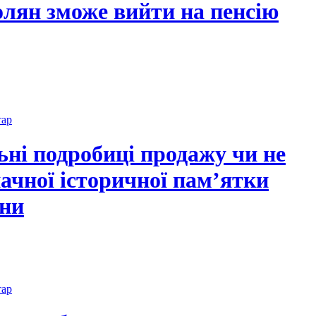
олян зможе вийти на пенсію
тар
ьні подробиці продажу чи не
ачної історичної пам’ятки
ни
тар