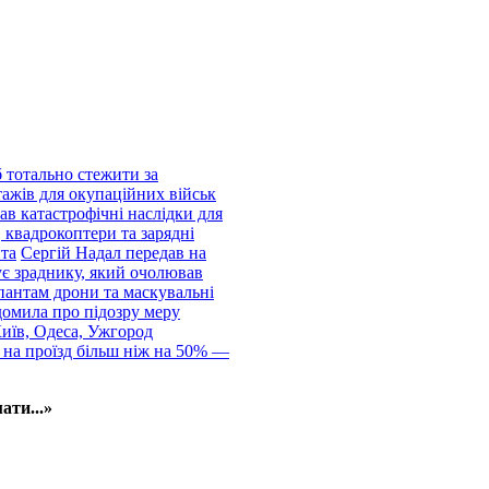
 тотально стежити за
тажів для окупаційних військ
ав катастрофічні наслідки для
 квадрокоптери та зарядні
нта
Сергій Надал передав на
ує зраднику, який очолював
пантам дрони та маскувальні
домила про підозру меру
Київ, Одеса, Ужгород
 на проїзд більш ніж на 50% —
ати...»