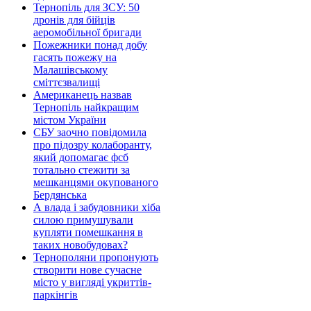
Тернопіль для ЗСУ: 50
дронів для бійців
аеромобільної бригади
Пожежники понад добу
гасять пожежу на
Малашівському
сміттєзвалищі
Американець назвав
Тернопіль найкращим
містом України
СБУ заочно повідомила
про підозру колаборанту,
який допомагає фсб
тотально стежити за
мешканцями окупованого
Бердянська
А влада і забудовники хіба
силою примушували
купляти помешкання в
таких новобудовах?
Тернополяни пропонують
створити нове сучасне
місто у вигляді укриттів-
паркінгів