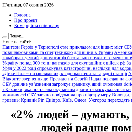
П'ятниця, 07 серпня 2026
Головна
Про проект
Комерційна співпраця
Нове на сайті:
Пантеон Героїв у Тернополі стає прикладом для інших міст
СБУ
позашляховиками та спецтехнікою для війни в Україні
Америка
колаборанту, який допомагає фсб тотально стежити за мешкан
Україну понад 300 тонн вантажів для окупаційних військ рф
За
Уряд у 2022 році спровокував катастрофічні наслідки для водок
«Дике Поле» позашляховик, квадрокоптери та зарядні станції
А
Відкрите звернення до Президента
Сергій Надал передав на фро
СБУ довічне ув’язнення загрожує зраднику, який очолював бой
з Каховки, яка постачала окупантам дрони та маскувальні сітки
можливості
СБУ заочно повідомила про підозру меру Вологди, 
гривень: Кривий Ріг, Дніпро, Київ, Одеса, Ужгород переходять 
«2% людей – думають,
людей радше помр