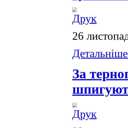
26 листопа
Детальніше.
За терн
шпигують