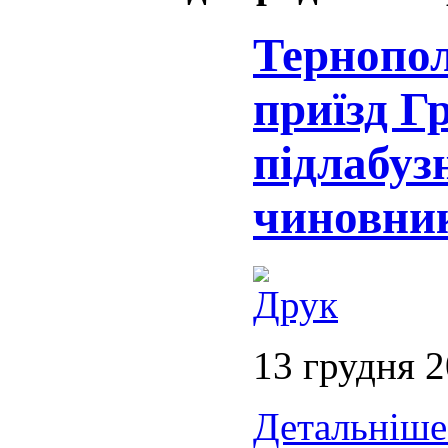
Тернопо
приїзд Г
підлабуз
чиновни
13 грудня 
Детальніше.