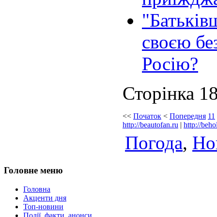
"Батьків
своєю бе
Росію?
Сторінка 18
<<
Початок
<
Попередня
11
http://beautofan.ru
|
http://beho
Погода
,
Но
Головне меню
Головна
Акценти дня
Топ-новини
Події, факти, анонси