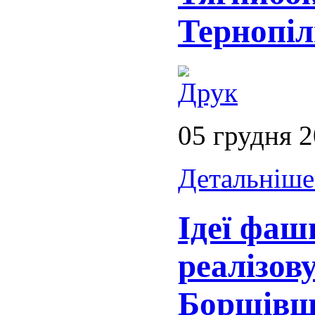
Тернопі
05 грудня 
Детальніше.
Ідеї фаш
реалізов
Борщівщ