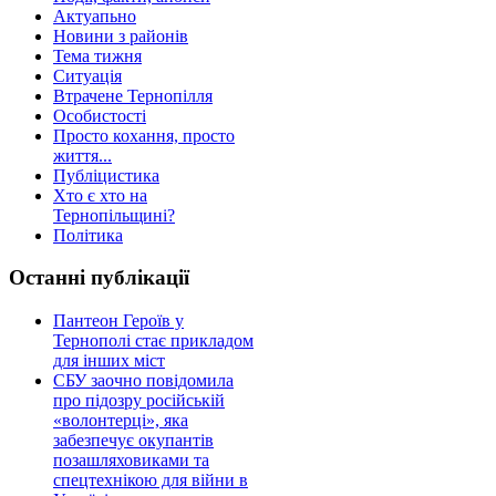
Актуапьно
Новини з районів
Тема тижня
Ситуація
Втрачене Тернопілля
Особистості
Просто кохання, просто
життя...
Публіцистика
Хто є хто на
Тернопільщині?
Політика
Останні публікації
Пантеон Героїв у
Тернополі стає прикладом
для інших міст
СБУ заочно повідомила
про підозру російській
«волонтерці», яка
забезпечує окупантів
позашляховиками та
спецтехнікою для війни в