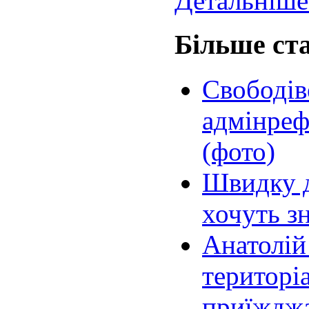
Детальніше.
Більше ста
Свободів
адмінреф
(фото)
Швидку 
хочуть з
Анатолій
територі
приїжджа