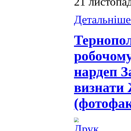
21 листопа
Детальніше.
Тернопол
робочому
нардеп З
визнати
(фотофак