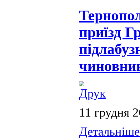
Тернопо
приїзд Г
підлабуз
чиновни
11 грудня 
Детальніше.