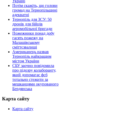
Україні
Потім скажіть, що голови
громад на Тернопільщині
адекватні
Тернопіль для ЗСУ: 50
дронів для бійців
аеромобільної бригади
Пожежники понад добу
гасять пожежу на
Малашівському
сміттєзвалищі
Американець назвав
Тернопіль найкращим
містом України
СБУ заочно повідомила
про підозру колаборанту,
який допомагає фсб
тотально стежити за
мешканцями окупованого
Бердянська
Карта сайту
Карта сайту