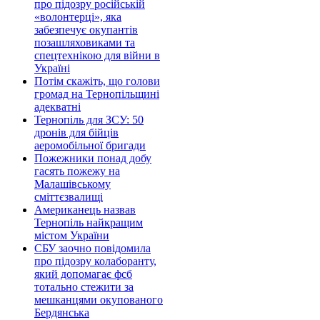
про підозру російській
«волонтерці», яка
забезпечує окупантів
позашляховиками та
спецтехнікою для війни в
Україні
Потім скажіть, що голови
громад на Тернопільщині
адекватні
Тернопіль для ЗСУ: 50
дронів для бійців
аеромобільної бригади
Пожежники понад добу
гасять пожежу на
Малашівському
сміттєзвалищі
Американець назвав
Тернопіль найкращим
містом України
СБУ заочно повідомила
про підозру колаборанту,
який допомагає фсб
тотально стежити за
мешканцями окупованого
Бердянська