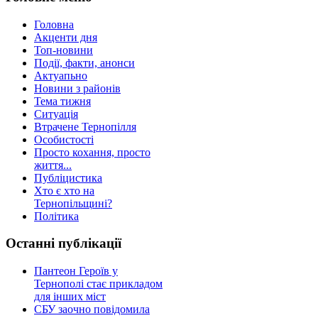
Головна
Акценти дня
Топ-новини
Події, факти, анонси
Актуапьно
Новини з районів
Тема тижня
Ситуація
Втрачене Тернопілля
Особистості
Просто кохання, просто
життя...
Публіцистика
Хто є хто на
Тернопільщині?
Політика
Останні публікації
Пантеон Героїв у
Тернополі стає прикладом
для інших міст
СБУ заочно повідомила