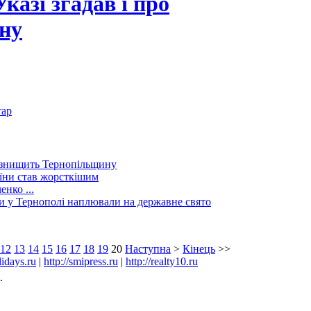
казі згадав і про
ну
тар
 знищить Тернопільщину
їни став жорсткішим
нко ...
и у Тернополі наплювали на державне свято
12
13
14
15
16
17
18
19
20
Наступна
>
Кінець
>>
lidays.ru
|
http://smipress.ru
|
http://realty10.ru
.