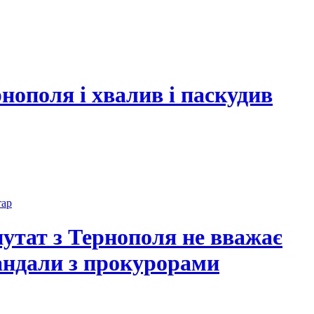
нополя і хвалив і паскудив
тар
утат з Тернополя не вважає
андали з прокурорами