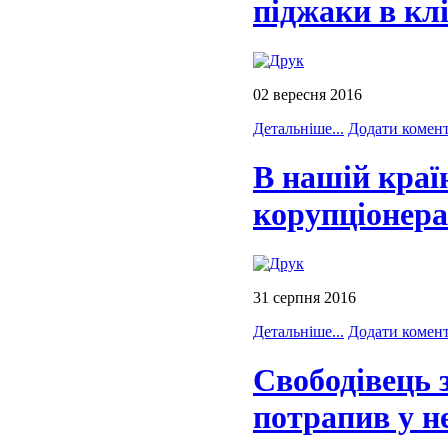
піджаки в кл
02 вересня 2016
Детальніше...
Додати комен
В нашій краї
корупціонер
31 серпня 2016
Детальніше...
Додати комен
Свободівець 
потрапив у н