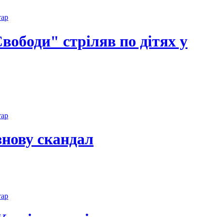
тар
вободи" стріляв по дітях у
тар
знову скандал
тар