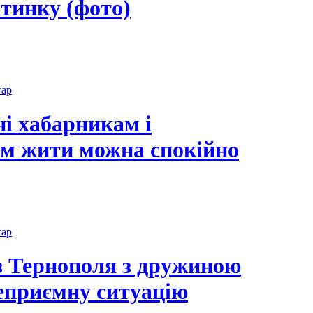
ітинку (фото)
тар
ні хабарникам і
ам жити можна спокійно
тар
з Тернополя з дружиною
еприємну ситуацію