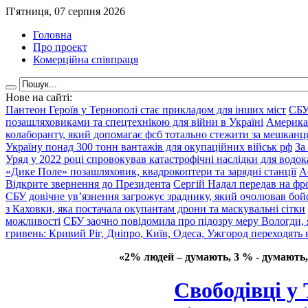
П'ятниця, 07 серпня 2026
Головна
Про проект
Комерційна співпраця
Нове на сайті:
Пантеон Героїв у Тернополі стає прикладом для інших міст
СБУ
позашляховиками та спецтехнікою для війни в Україні
Америка
колаборанту, який допомагає фсб тотально стежити за мешкан
Україну понад 300 тонн вантажів для окупаційних військ рф
За
Уряд у 2022 році спровокував катастрофічні наслідки для водок
«Дике Поле» позашляховик, квадрокоптери та зарядні станції
А
Відкрите звернення до Президента
Сергій Надал передав на фро
СБУ довічне ув’язнення загрожує зраднику, який очолював бой
з Каховки, яка постачала окупантам дрони та маскувальні сітки
можливості
СБУ заочно повідомила про підозру меру Вологди, 
гривень: Кривий Ріг, Дніпро, Київ, Одеса, Ужгород переходять 
«2% людей – думають, 3 % - думають,
Свободівці у