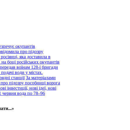
езпечує окупантів
відомила про підозру
росіянці, яка доставила в
 на боці російських окупантів
передав воїнам 128-ї бригади
подачі води у містах.
рядні станції
За матеріалами
про підозру пособниці ворога
і інвестиції, нові ідеї, нові
1 червня вода по 78–96
ати...»