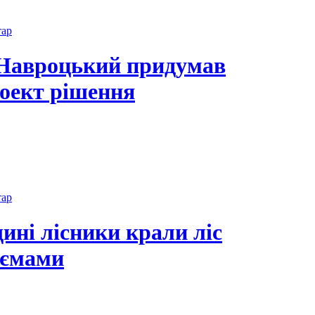
тар
 Навроцький придумав
оект рішення
тар
ні лісники крали ліс
’ємами