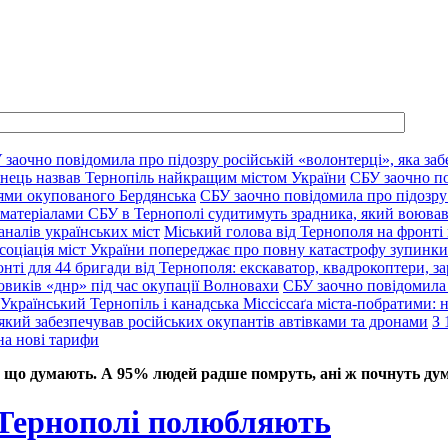
 заочно повідомила про підозру російській «волонтерці», яка заб
нець назвав Тернопіль найкращим містом України
СБУ заочно по
цями окупованого Бердянська
СБУ заочно повідомила про підозру 
 матеріалами СБУ в Тернополі судитимуть зрадника, який воював
аналів українських міст
Міський голова від Тернополя на фронті 
соціація міст України попереджає про повну катастрофу зупинки 
нті для 44 бригади від Тернополя: екскаватор, квадрокоптери, за
овиків «днр» під час окупації Волновахи
СБУ заочно повідомила 
Український Тернопіль і канадська Міссіссаґа міста-побратими: нов
який забезпечував російських окупантів автівками та дронами
З 
на нові тарифи
 що думають. А 95% людей радше помруть, ані ж почнуть дум
 Тернополі полюбляють