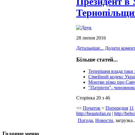
Президент в У
Тернопільщи
28 липня 2016
Детальніше...
Додати комен
Більше статей...
Теперішня влада таки
Сімейний кодекс Укра
Монтян різко про Савче
"Патріоти"- чиновник
Сторінка 20 з 46
<<
Початок
<
Попередня
11
http://beautofan.ru
|
http://beho
Погода
,
Новости
, загрузка..
Головне меню