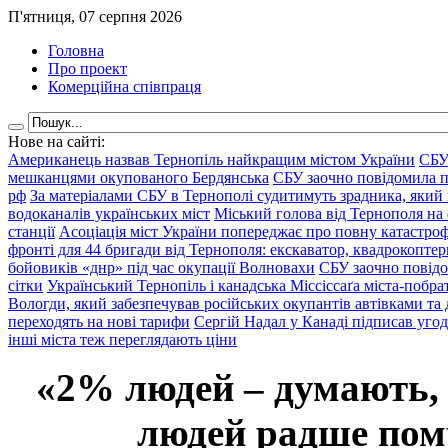
П'ятниця, 07 серпня 2026
Головна
Про проект
Комерційна співпраця
Нове на сайті:
Американець назвав Тернопіль найкращим містом України
СБУ
мешканцями окупованого Бердянська
СБУ заочно повідомила пр
рф
За матеріалами СБУ в Тернополі судитимуть зрадника, який 
водоканалів українських міст
Міський голова від Тернополя на 
станції
Асоціація міст України попереджає про повну катастроф
фронті для 44 бригади від Тернополя: екскаватор, квадрокоптери
бойовиків «днр» під час окупації Волновахи
СБУ заочно повідо
сітки
Український Тернопіль і канадська Міссіссаґа міста-побрат
Вологди, який забезпечував російських окупантів автівками та
переходять на нові тарифи
Сергій Надал у Канаді підписав уго
інші міста теж переглядають ціни
«2% людей – думають,
людей радше помр