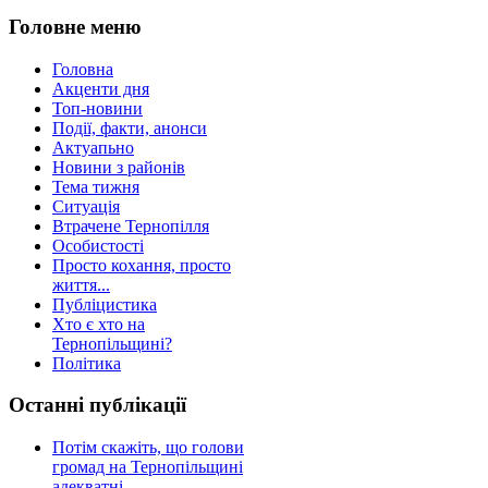
Головне меню
Головна
Акценти дня
Топ-новини
Події, факти, анонси
Актуапьно
Новини з районів
Тема тижня
Ситуація
Втрачене Тернопілля
Особистості
Просто кохання, просто
життя...
Публіцистика
Хто є хто на
Тернопільщині?
Політика
Останні публікації
Потім скажіть, що голови
громад на Тернопільщині
адекватні