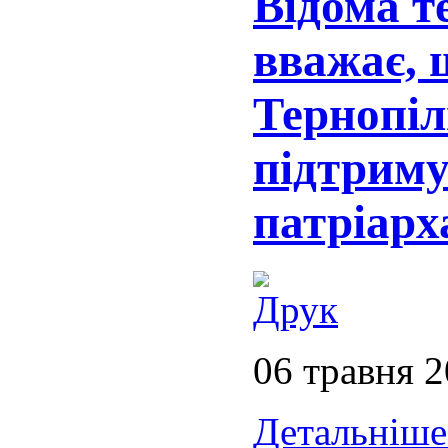
Відома т
вважає, 
Тернопі
підтрим
патріарх
06 травня 
Детальніше.