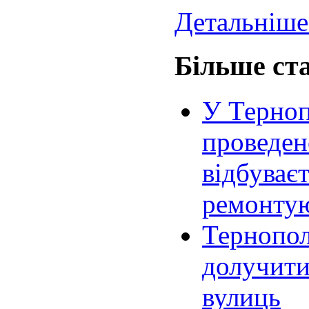
Детальніше.
Більше ста
У Терноп
проведен
відбуваєт
ремонтую
Тернопол
долучити
вулиць