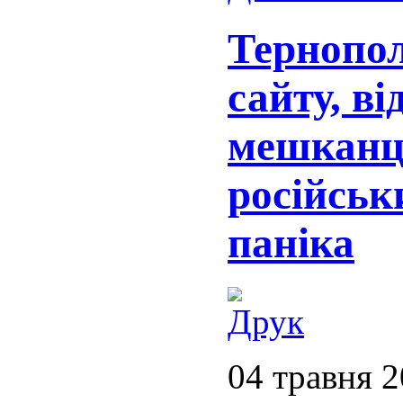
Тернопол
сайту, ві
мешканц
російськ
паніка
04 травня 