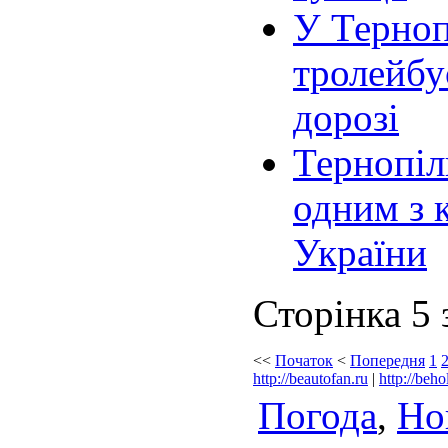
У Терноп
тролейбу
дорозі
Тернопіл
одним з 
України
Сторінка 5 
<<
Початок
<
Попередня
1
http://beautofan.ru
|
http://beho
Погода
,
Но