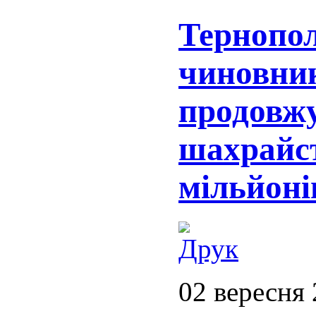
Тернопол
чиновник
продовжу
шахрайст
мільйоні
02 вересня