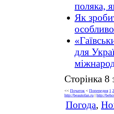
поляка, 
Як зроби
особлив
«Гаївськ
для Укра
міжнарод
Сторінка 8 
<<
Початок
<
Попередня
1
http://beautofan.ru
|
http://beho
Погода
,
Но