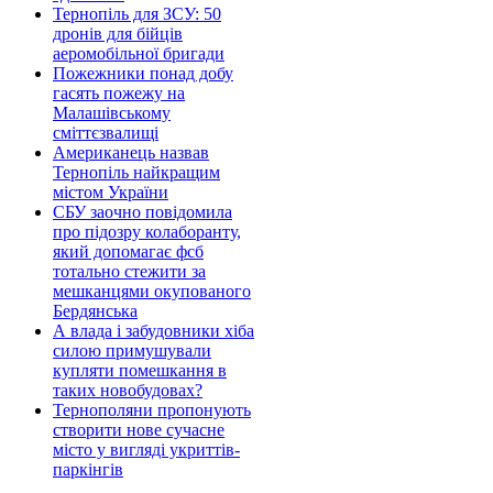
Тернопіль для ЗСУ: 50
дронів для бійців
аеромобільної бригади
Пожежники понад добу
гасять пожежу на
Малашівському
сміттєзвалищі
Американець назвав
Тернопіль найкращим
містом України
СБУ заочно повідомила
про підозру колаборанту,
який допомагає фсб
тотально стежити за
мешканцями окупованого
Бердянська
А влада і забудовники хіба
силою примушували
купляти помешкання в
таких новобудовах?
Тернополяни пропонують
створити нове сучасне
місто у вигляді укриттів-
паркінгів