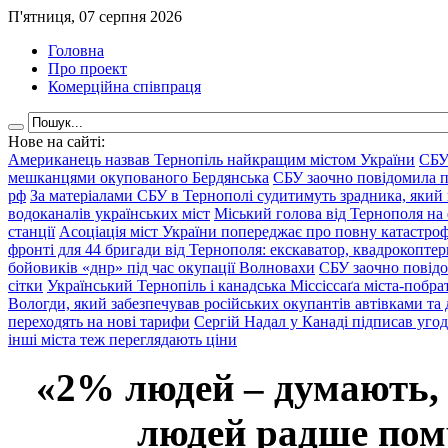
П'ятниця, 07 серпня 2026
Головна
Про проект
Комерційна співпраця
Нове на сайті:
Американець назвав Тернопіль найкращим містом України
СБУ
мешканцями окупованого Бердянська
СБУ заочно повідомила пр
рф
За матеріалами СБУ в Тернополі судитимуть зрадника, який 
водоканалів українських міст
Міський голова від Тернополя на 
станції
Асоціація міст України попереджає про повну катастроф
фронті для 44 бригади від Тернополя: екскаватор, квадрокоптери
бойовиків «днр» під час окупації Волновахи
СБУ заочно повідо
сітки
Український Тернопіль і канадська Міссіссаґа міста-побрат
Вологди, який забезпечував російських окупантів автівками та
переходять на нові тарифи
Сергій Надал у Канаді підписав уго
інші міста теж переглядають ціни
«2% людей – думають,
людей радше помр