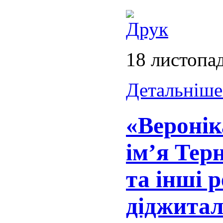
18 листопа
Детальніше.
«Веронік
ім’я Тер
та інші 
діджитал