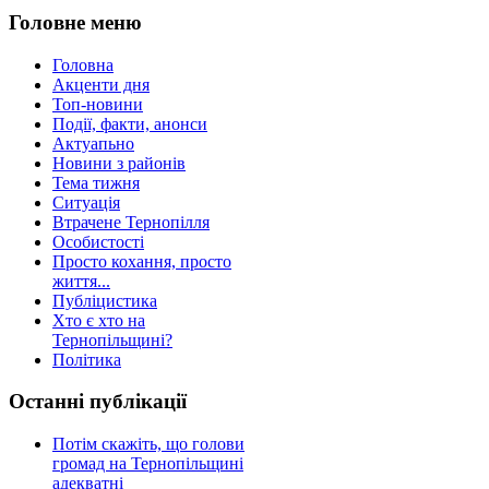
Головне меню
Головна
Акценти дня
Топ-новини
Події, факти, анонси
Актуапьно
Новини з районів
Тема тижня
Ситуація
Втрачене Тернопілля
Особистості
Просто кохання, просто
життя...
Публіцистика
Хто є хто на
Тернопільщині?
Політика
Останні публікації
Потім скажіть, що голови
громад на Тернопільщині
адекватні