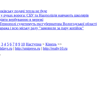
нківську подачі тепла не буде
 у руках ворога: СБУ та Нацполіція навчають школярів
іяти вербуванню в мережі
Тернополі судитимуть ексгубернатора Вологодської області
ража і всю міську раду "замовили за пару копійок"
2
3
4
5
6
7
8
9
10
Наступна
>
Кінець
>>
lidays.ru
|
http://smipress.ru
|
http://realty10.ru
.