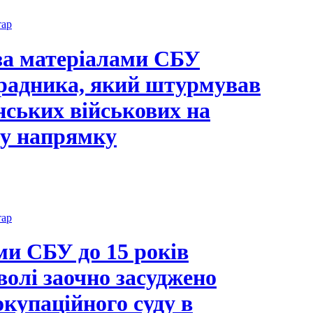
тар
за матеріалами СБУ
радника, який штурмував
їнських військових на
у напрямку
тар
ми СБУ до 15 років
волі заочно засуджено
окупаційного суду в