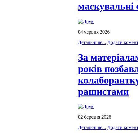
маскувальні 
04 червня 2026
Детальніше...
Додати комен
За матеріала
років позбав
колаборантку
рашистами
02 березня 2026
Детальніше...
Додати комен