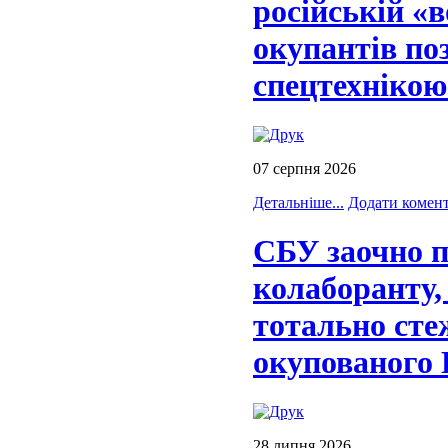
російській «в
окупантів п
спецтехнікою
07 серпня 2026
Детальніше...
Додати комен
СБУ заочно п
колаборанту,
тотально ст
окупованого 
28 липня 2026