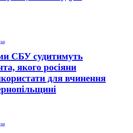
тар
ами СБУ судитимуть
нта, якого росіяни
користати для вчинення
ернопільщині
тар