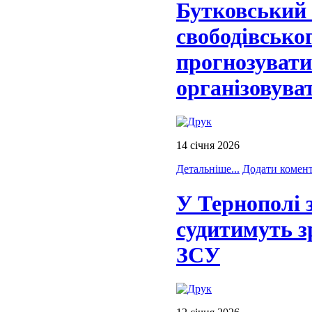
Бутковський 
свободівсько
прогнозувати
організовува
14 січня 2026
Детальніше...
Додати комен
У Тернополі 
судитимуть з
ЗСУ