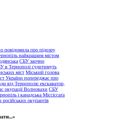
о повідомила про підозру
ернопіль найкращим містом
рдянська
СБУ заочно
БУ в Тернополі судитимуть
нських міст
Міський голова
іст України попереджає про
ди від Тернополя: екскаватор,
ас окупації Волновахи
СБУ
рнопіль і канадська Міссіссаґа
в російських окупантів
ати...»