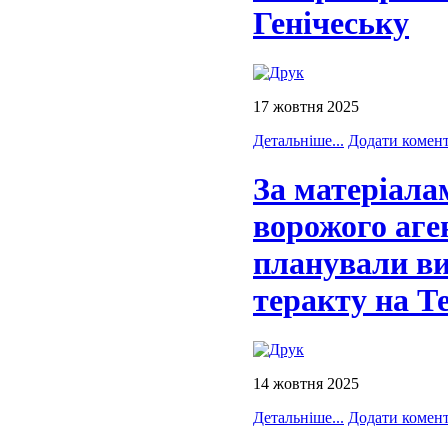
Генічеську
17 жовтня 2025
Детальніше...
Додати комен
За матеріал
ворожого аге
планували ви
теракту на Т
14 жовтня 2025
Детальніше...
Додати комен