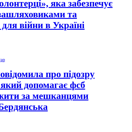
олонтерці», яка забезпечує
озашляховиками та
 для війни в Україні
тар
овідомила про підозру
 який допомагає фсб
ежити за мешканцями
Бердянська