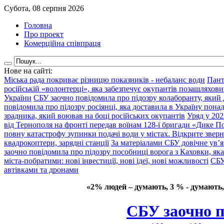
Субота, 08 серпня 2026
Головна
Про проект
Комерційна співпраця
Нове на сайті:
Міська рада покриває різницю показників - небаланс води
Пант
російській «волонтерці», яка забезпечує окупантів позашляхови
України
СБУ заочно повідомила про підозру колаборанту, який
повідомила про підозру росіянці, яка доставила в Україну пона
зрадника, який воював на боці російських окупантів
Уряд у 202
від Тернополя на фронті передав воїнам 128-ї бригади «Дике По
повну катастрофу зупинки подачі води у містах. Відкрите звер
квадрокоптери, зарядні станції
За матеріалами СБУ довічне ув’
заочно повідомила про підозру пособниці ворога з Каховки, яка
міста-побратими: нові інвестиції, нові ідеї, нові можливості
СБУ
автівками та дронами
«2% людей – думають, 3 % - думають,
СБУ заочно п