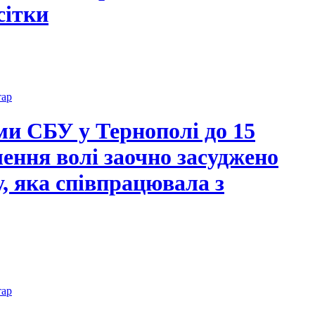
сітки
тар
ми СБУ у Тернополі до 15
лення волі заочно засуджено
, яка співпрацювала з
тар