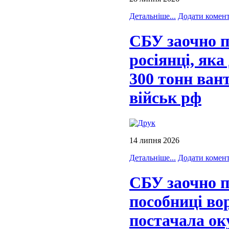
Детальніше...
Додати комен
СБУ заочно п
росіянці, яка
300 тонн ван
військ рф
14 липня 2026
Детальніше...
Додати комен
СБУ заочно п
пособниці во
постачала ок