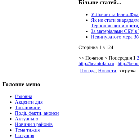
Більше статей...
У Львові та Івано-Фра
Як не стати знаряддям
Тернопільщини протид
За матеріалами СБУ в 
Невинуватого мера Зба
Сторінка 1 з 124
<<
Початок
<
Попередня
1
http://beautofan.ru
|
http://beho
Погода
,
Новости
, загрузка..
Головне меню
Головна
Акценти дня
Топ-новини
Події, факти, анонси
Актуапьно
Новини з районів
Тема тижня
Ситуація