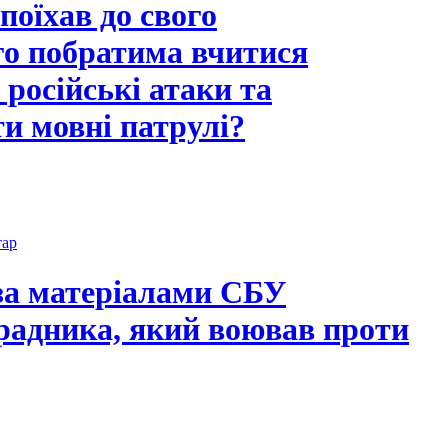
поїхав до свого
го побратима вчитися
 російські атаки та
ти мовні патрулі?
тар
за матеріалами СБУ
радника, який воював проти