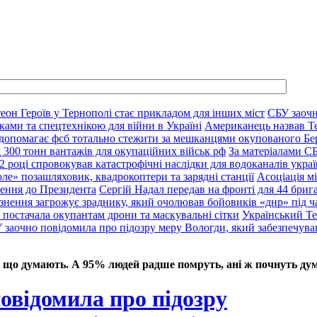
еон Героїв у Тернополі стає прикладом для інших міст
СБУ заочн
ками та спецтехнікою для війни в Україні
Американець назвав Т
 допомагає фсб тотально стежити за мешканцями окупованого Бе
д 300 тонн вантажів для окупаційних військ рф
За матеріалами С
2 році спровокував катастрофічні наслідки для водоканалів украї
ле» позашляховик, квадрокоптери та зарядні станції
Асоціація м
нення до Президента
Сергій Надал передав на фронті для 44 брига
язнення загрожує зраднику, який очолював бойовиків «днр» під ч
 постачала окупантам дрони та маскувальні сітки
Український Те
 заочно повідомила про підозру меру Вологди, який забезпечува
 що думають. А 95% людей радше помруть, ані ж почнуть дум
овідомила про підозру