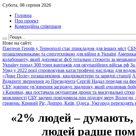
Субота, 08 серпня 2026
Головна
Про проект
Комерційна співпраця
Нове на сайті:
Пантеон Героїв у Тернополі стає прикладом для інших міст
СБУ
позашляховиками та спецтехнікою для війни в Україні
Америка
колаборанту, який допомагає фсб тотально стежити за мешкан
Україну понад 300 тонн вантажів для окупаційних військ рф
За
Уряд у 2022 році спровокував катастрофічні наслідки для водок
«Дике Поле» позашляховик, квадрокоптери та зарядні станції
А
Відкрите звернення до Президента
Сергій Надал передав на фро
СБУ довічне ув’язнення загрожує зраднику, який очолював бой
з Каховки, яка постачала окупантам дрони та маскувальні сітки
можливості
СБУ заочно повідомила про підозру меру Вологди, 
гривень: Кривий Ріг, Дніпро, Київ, Одеса, Ужгород переходять 
«2% людей – думають,
людей радше помр