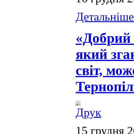
Детальніше.
«Добрий 
який зга
світ, мо
Тернопі
15 грудня 