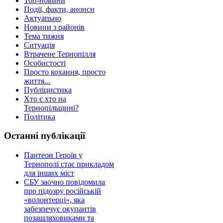
Топ-новини
Події, факти, анонси
Актуапьно
Новини з районів
Тема тижня
Ситуація
Втрачене Тернопілля
Особистості
Просто кохання, просто
життя...
Публіцистика
Хто є хто на
Тернопільщині?
Політика
Останні публікації
Пантеон Героїв у
Тернополі стає прикладом
для інших міст
СБУ заочно повідомила
про підозру російській
«волонтерці», яка
забезпечує окупантів
позашляховиками та