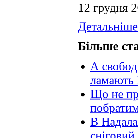
12 грудня 
Детальніше.
Більше ста
А свобод
ламають 
Що не пр
побратим
В Надала
сніговий