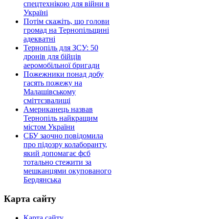
спецтехнікою для війни в
Україні
Потім скажіть, що голови
громад на Тернопільщині
адекватні
Тернопіль для ЗСУ: 50
дронів для бійців
аеромобільної бригади
Пожежники понад добу
гасять пожежу на
Малашівському
сміттєзвалищі
Американець назвав
Тернопіль найкращим
містом України
СБУ заочно повідомила
про підозру колаборанту,
який допомагає фсб
тотально стежити за
мешканцями окупованого
Бердянська
Карта сайту
Карта сайту