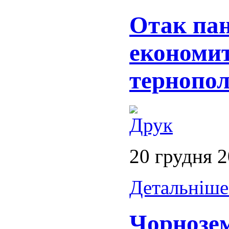
Отак па
економит
тернопо
20 грудня 
Детальніше.
Чорнозе