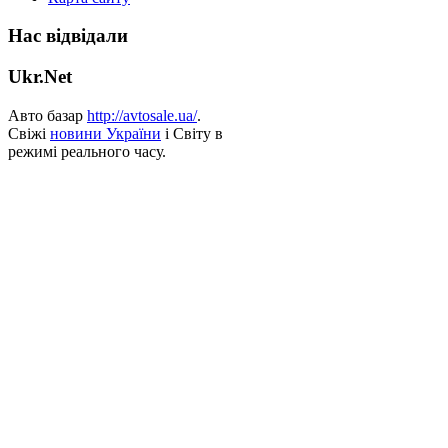
Нас відвідали
Ukr.Net
Авто базар
http://avtosale.ua/
.
Свіжі
новини України
і Світу в
режимі реального часу.