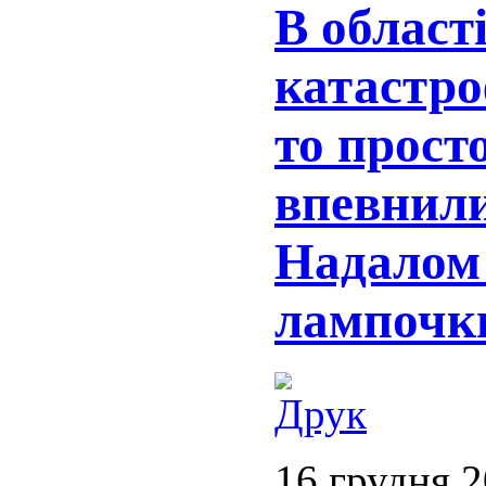
В області
катастро
то прост
впевнилис
Надалом 
лампоч
16 грудня 