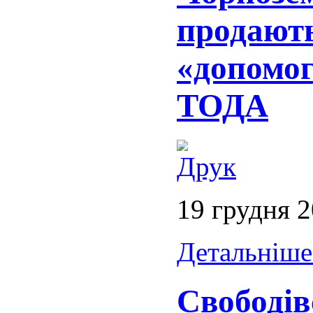
продають
«допомо
ТОДА
19 грудня 
Детальніше.
Свободів