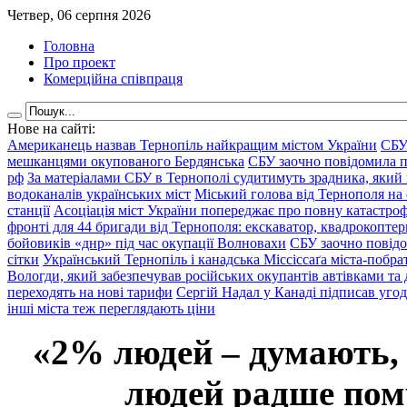
Четвер, 06 серпня 2026
Головна
Про проект
Комерційна співпраця
Нове на сайті:
Американець назвав Тернопіль найкращим містом України
СБУ
мешканцями окупованого Бердянська
СБУ заочно повідомила пр
рф
За матеріалами СБУ в Тернополі судитимуть зрадника, який 
водоканалів українських міст
Міський голова від Тернополя на 
станції
Асоціація міст України попереджає про повну катастроф
фронті для 44 бригади від Тернополя: екскаватор, квадрокоптери
бойовиків «днр» під час окупації Волновахи
СБУ заочно повідо
сітки
Український Тернопіль і канадська Міссіссаґа міста-побрат
Вологди, який забезпечував російських окупантів автівками та
переходять на нові тарифи
Сергій Надал у Канаді підписав уго
інші міста теж переглядають ціни
«2% людей – думають,
людей радше помр