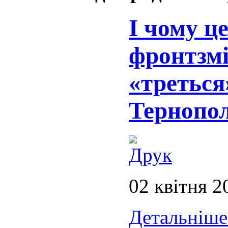
І чому ц
фронтзмі
«треться
Тернопо
02 квітня 2
Детальніше.