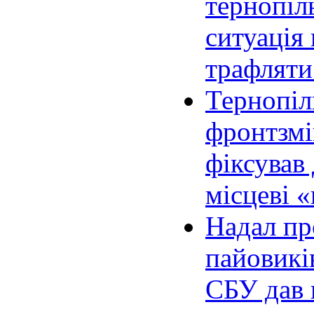
тернопіль
ситуація 
трафляти.
Тернопіл
фронтзмін
фіксував 
місцеві 
Надал пр
пайовикі
СБУ дав 