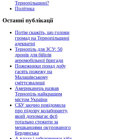
Тернопільщині?
Політика
Останні публікації
Потім скажіть, що голови
громад на Тернопільщині
адекватні
Тернопіль для ЗСУ: 50
дронів для бійців
аеромобільної бригади
Пожежники понад добу
гасять пожежу на
Малашівському
сміттєзвалищі
Американець назвав
Тернопіль найкращим
містом України
СБУ заочно повідомила
про підозру колаборанту,
який допомагає фсб
тотально стежити за
мешканцями окупованого
Бердянська
А влада і забудовники хіба