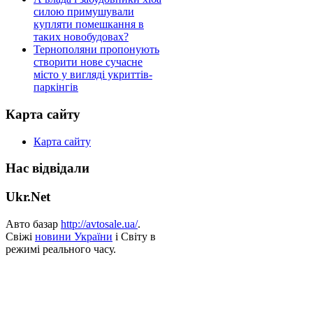
силою примушували
купляти помешкання в
таких новобудовах?
Тернополяни пропонують
створити нове сучасне
місто у вигляді укриттів-
паркінгів
Карта сайту
Карта сайту
Нас відвідали
Ukr.Net
Авто базар
http://avtosale.ua/
.
Свіжі
новини України
і Світу в
режимі реального часу.