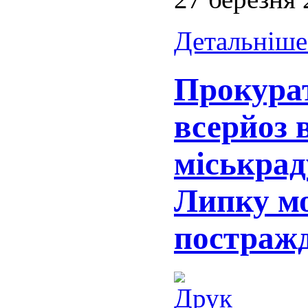
Детальніше.
Прокура
всерйоз 
міськрад
Липку м
постражд