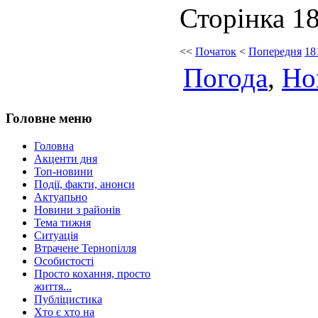
Сторінка 18
<<
Початок
<
Попередня
18
Погода
,
Но
Головне меню
Головна
Акценти дня
Топ-новини
Події, факти, анонси
Актуапьно
Новини з районів
Тема тижня
Ситуація
Втрачене Тернопілля
Особистості
Просто кохання, просто
життя...
Публіцистика
Хто є хто на