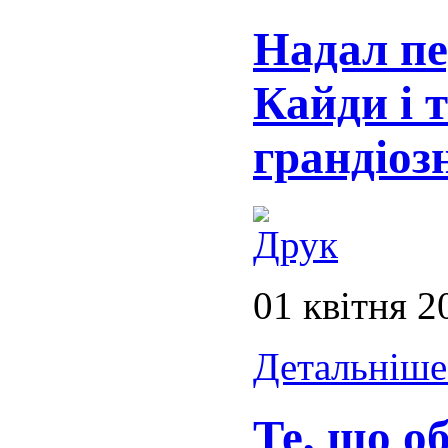
Надал пе
Кайди і 
грандіоз
01 квітня 2
Детальніше.
Те, що о